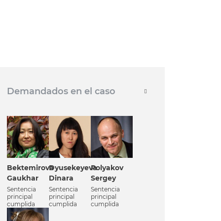
Demandados en el caso
Bektemirova
Dyusekeyeva
Polyakov
Gaukhar
Dinara
Sergey
Sentencia
Sentencia
Sentencia
principal
principal
principal
cumplida
cumplida
cumplida