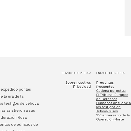
SERVICIO DE PRENSA
ENLACES DE INTERÉS
Sobre nosotros
Preguntas
Privacidad
frecuentes
e expedido por las
Cadena perpetua
El Tribunal Europeo
e la era de la
de Derechos
los testigos de Jehová
Humanos absuelve a
los testigos de
as asistieron a sus
Jehová rusos
75º aniversario de la
Federación Rusa
Operación Norte
ientos de edificios de