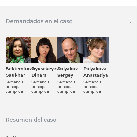
Demandados en el caso
Bektemirova
Dyusekeyeva
Polyakov
Polyakova
Gaukhar
Dinara
Sergey
Anastasiya
Sentencia
Sentencia
Sentencia
Sentencia
principal
principal
principal
principal
cumplida
cumplida
cumplida
cumplida
Resumen del caso