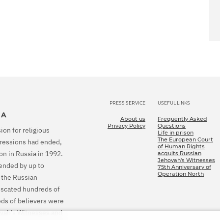
PRESS SERVICE
USEFUL LINKS
IA
About us
Frequently Asked
Privacy Policy
Questions
ion for religious
Life in prison
The European Court
epressions had ended,
of Human Rights
on in Russia in 1992.
acquits Russian
Jehovah's Witnesses
tended by up to
75th Anniversary of
Operation North
 the Russian
fiscated hundreds of
eds of believers were
ovah's Witnesses and