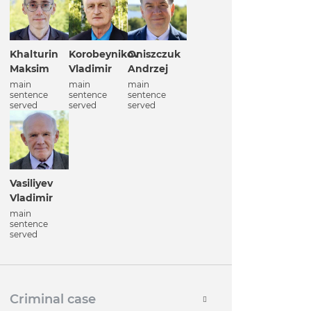
Korobeynikov
Khalturin
Oniszczuk
Vladimir
Maksim
Andrzej
main
main
main
sentence
sentence
sentence
served
served
served
Vasiliyev
Vladimir
main
sentence
served
Criminal case