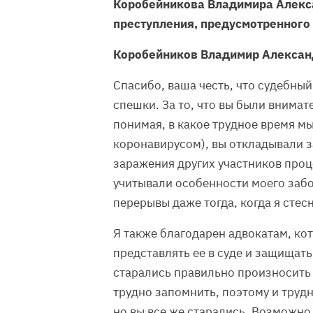
Коробейникова Владимира Алекса
преступления, предусмотренного ч. 
Коробейников Владимир Алексан
Спасибо, ваша честь, что судебны
спешки. За то, что вы были внима
понимая, в какое трудное время мы
коронавирусом), вы откладывали з
заражения других участников проце
учитывали особенности моего заб
перерывы даже тогда, когда я стес
Я также благодарен адвокатам, ко
представлять ее в суде и защищать
старались правильно произносить 
трудно запомнить, поэтому и труд
но вы все же старались. Возможно, 