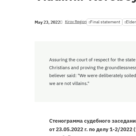
Kirov Region
Final statement
Elder
May 23, 2022
Assuring the court of respect for the state 
Christians and proving the groundlessness
believer said: "We were deliberately soil
we are not villains."
Стенограмма судебного заседани
от 23.05.2022 г. по делу 1-2/2022