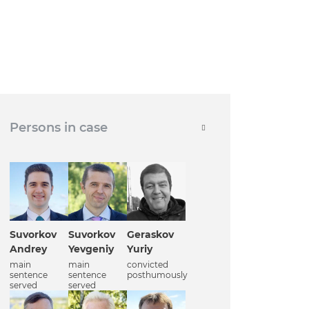
Persons in case
Suvorkov
Suvorkov
Geraskov
Andrey
Yevgeniy
Yuriy
main
main
convicted
sentence
sentence
posthumously
served
served