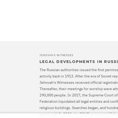
JEHOVAH'S WITNESSES
LEGAL DEVELOPMENTS IN RUSS
The Russian authorities issued the first permiss
activity back in 1913. After the era of Soviet r
Jehovah's Witnesses received official registrati
Thereafter, their meetings for worship were at
290,000 people. In 2017, the Supreme Court of
Federation liquidated all legal entities and con
religious buildings. Searches began, and hundr
sent to jail. In 2022, the ECHR exonerated Jeh