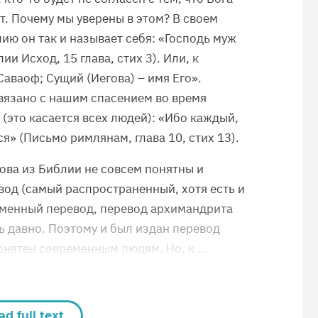
ет. Почему мы уверены в этом? В своем
ию он так и называет себя: «Господь муж
ии Исход, 15 глава, стих 3). Или, к
Саваоф; Сущий (Иегова) – имя Его».
вязано с нашим спасением во время
(это касается всех людей): «Ибо каждый,
ся» (Письмо римлянам, глава 10, стих 13).
лова из Библии не совсем понятны и
од (самый распространенный, хотя есть и
еменный перевод, перевод архимандрита
нь давно. Поэтому и был издан перевод
понятен современным людям. Но, к …
ad full text