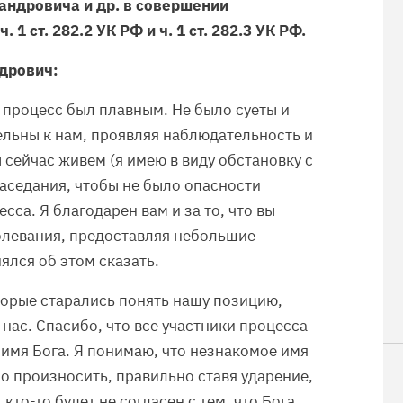
ндровича и др. в совершении
1 ст. 282.2 УК РФ и ч. 1 ст. 282.3 УК РФ.
дрович:
й процесс был плавным. Не было суеты и
тельны к нам, проявляя наблюдательность и
 сейчас живем (я имею в виду обстановку с
аседания, чтобы не было опасности
сса. Я благодарен вам и за то, что вы
олевания, предоставляя небольшие
нялся об этом сказать.
торые старались понять нашу позицию,
 нас. Спасибо, что все участники процесса
имя Бога. Я понимаю, что незнакомое имя
но произносить, правильно ставя ударение,
кто-то будет не согласен с тем, что Бога