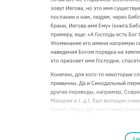
зовут Иегова, но это имя существу
послании к нам, людям, через Библ
брани, Иегова имя Ему» (книга Библ
примеру, еще: «А Господь есть Бог 
Упоминание его имени напрямую с
наведения Богом порядка на земле 
кто призовет имя Господне, спасет
Конечно, для кого-то некоторые с
привычны. Да и Синодальный перев
другие переводы, например, Совр
Макария и т. д.), был выпущен оче
Нового Мира, где текст наиболее 
Lo