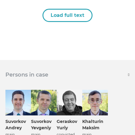
Load full text
Persons in case
Suvorkov
Suvorkov
Geraskov
Khalturin
Andrey
Yevgeniy
Yuriy
Maksim
main
main
convicted
main