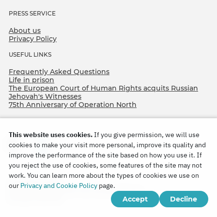
PRESS SERVICE
About us
Privacy Policy
USEFUL LINKS
Frequently Asked Questions
Life in prison
The European Court of Human Rights acquits Russian
Jehovah's Witnesses
75th Anniversary of Operation North
This website uses cookies.
If you give permission, we will use
cookies to make your visit more personal, improve its quality and
improve the performance of the site based on how you use it. If
you reject the use of cookies, some features of the site may not
work. You can learn more about the types of cookies we use on
Copyright © 2026
our
Privacy and Cookie Policy
page.
Watch Tower Bible and Tract Society of Korea.
Accept
Decline
All rights reserved.