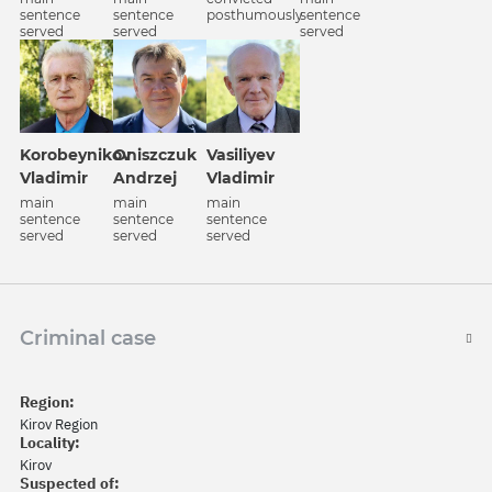
sentence
sentence
posthumously
sentence
served
served
served
Korobeynikov
Oniszczuk
Vasiliyev
Vladimir
Andrzej
Vladimir
main
main
main
sentence
sentence
sentence
served
served
served
Criminal case
Region:
Kirov Region
Locality:
Kirov
Suspected of: