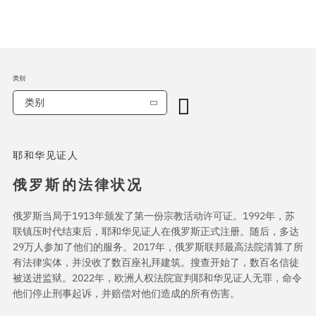
类别
类别
耶和华见证人
俄罗斯的法律状况
俄罗斯当局于1913年颁发了第一份宗教活动许可证。1992年，苏
联镇压时代结束后，耶和华见证人在俄罗斯正式注册。随后，多达
29万人参加了他们的服务。2017年，俄罗斯联邦最高法院清算了所
有法律实体，并没收了数百座礼拜建筑。搜查开始了，数百名信徒
被送进监狱。2022年，欧洲人权法院宣判耶和华见证人无罪，命令
他们停止刑事起诉，并赔偿对他们造成的所有伤害。