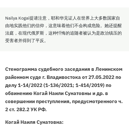
Nailya Kogai提请注意，耶和华见证人在世界上大多数国家自
由地实践他们的信仰，这意味着他们不会构成危险。她还提醒
法庭，在现代俄罗斯，这种忏悔的追随者被认为是政治镇压的
受害者并得到了平反。
Стенограмма судебного заседания в Ленинском
районном суде г. Владивостока от 27.05.2022 по
делу 1-14/2022 (1-136/2021; 1-414/2019) по
обвинению Когай Наили Сунатовны и др. в
совершении преступления, предусмотренного ч.
2 ст. 282.2 УК РФ.
Когай Наиля Сунатовна: