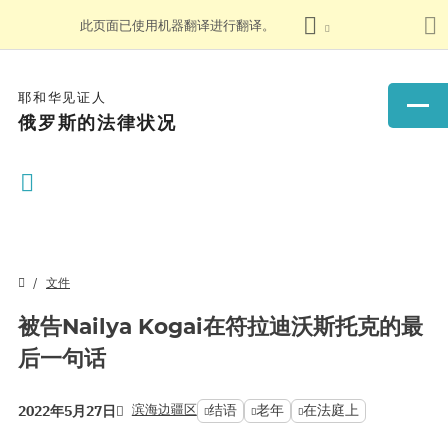
此页面已使用机器翻译进行翻译。
耶和华见证人
俄罗斯的法律状况
文件
被告Nailya Kogai在符拉迪沃斯托克的最
后一句话
滨海边疆区
结语
老年
在法庭上
2022年5月27日