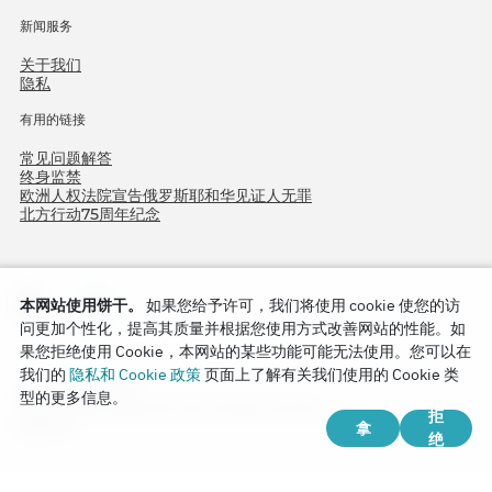
新闻服务
关于我们
隐私
有用的链接
常见问题解答
终身监禁
欧洲人权法院宣告俄罗斯耶和华见证人无罪
北方行动75周年纪念
本网站使用饼干。
如果您给予许可，我们将使用 cookie 使您的访
问更加个性化，提高其质量并根据您使用方式改善网站的性能。如
果您拒绝使用 Cookie，本网站的某些功能可能无法使用。您可以在
我们的
隐私和 Cookie 政策
页面上了解有关我们使用的 Cookie 类
Copyright © 2026
型的更多信息。
Watch Tower Bible and Tract Society of Korea.
拒
拿
版权所有.
绝