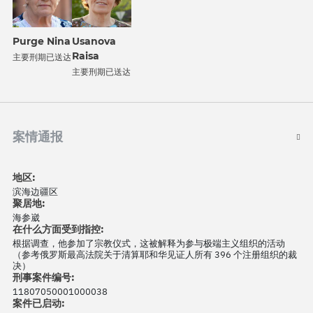
Purge Nina
Usanova
Raisa
主要刑期已送达
主要刑期已送达
案情通报
地区:
滨海边疆区
聚居地:
海参崴
在什么方面受到指控:
根据调查，他参加了宗教仪式，这被解释为参与极端主义组织的活动
（参考俄罗斯最高法院关于清算耶和华见证人所有 396 个注册组织的裁
决）
刑事案件编号:
11807050001000038
案件已启动: