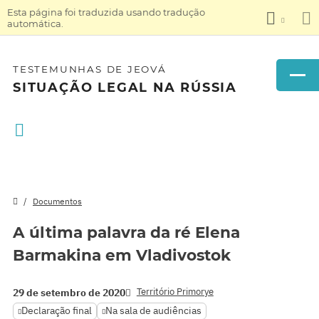
Esta página foi traduzida usando tradução
automática.
TESTEMUNHAS DE JEOVÁ
SITUAÇÃO LEGAL NA RÚSSIA
Documentos
A última palavra da ré Elena
Barmakina em Vladivostok
Território Primorye
29 de setembro de 2020
Declaração final
Na sala de audiências