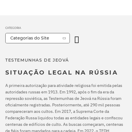
CATEGORIA
Categorias do Site
TESTEMUNHAS DE JEOVÁ
SITUAÇÃO LEGAL NA RÚSSIA
A primeira autorização para atividade religiosa foi emitida pelas
autoridades russas em 1913. Em 1992, após o fim da era da
repressão soviética, as Testemunhas de Jeová na Rússia foram
oficialmente registradas. Posteriormente, até 290 mil pessoas
compareceram aos cultos. Em 2017, a Suprema Corte da
Federação Russa liquidou todas as entidades legais e confiscou
centenas de edifícios de culto. As buscas começaram, centenas
de fiéis foram mandados para a cadeia. Em 2022, o TEDH