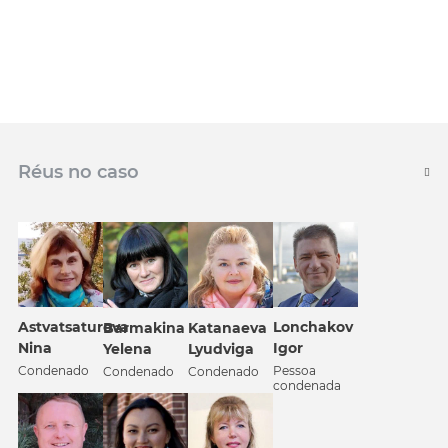
Réus no caso
Astvatsaturova
Lonchakov
Barmakina
Katanaeva
Nina
Igor
Yelena
Lyudviga
Condenado
Pessoa
Condenado
Condenado
condenada