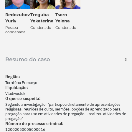
Redozubov
Treguba
Tsorn
Yuriy
Yekaterina
Yelena
Pessoa
Condenado
Condenado
condenada
Resumo do caso
Região:
Território Primorye
Liquidação:
Vladivostok
O que se suspeita:
Segundo a investigação, "participou diretamente de apresentações
religiosas, reuniões de culto, sermões, opções de aprendizado para
pregação para uso em atividades de pregação... realizou atividades de
pregação"
Número do processo criminal:
12002050005000016