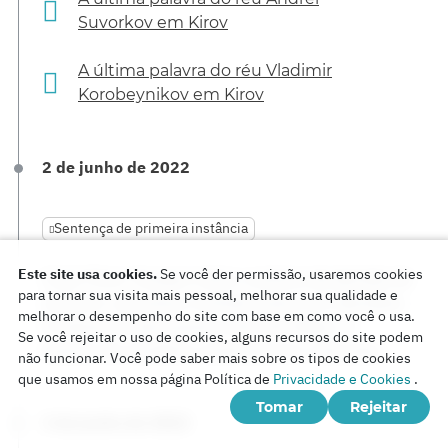
Suvorkov em Kirov
A última palavra do réu Vladimir
Korobeynikov em Kirov
2 de junho de 2022
Sentença de primeira instância
Este site usa cookies.
Se você der permissão, usaremos cookies
O juiz Timur Yusupov inicia o anúncio da decisão de
para tornar sua visita mais pessoal, melhorar sua qualidade e
encerrar o processo criminal contra Yuri Geraskov.
melhorar o desempenho do site com base em como você o usa.
O volume do documento é de 120 folhas. O
Se você rejeitar o uso de cookies, alguns recursos do site podem
anúncio do veredicto continuará em 3 de junho.
não funcionar. Você pode saber mais sobre os tipos de cookies
que usamos em nossa página Política de
Privacidade e Cookies
.
Tomar
Rejeitar
3 de junho de 2022