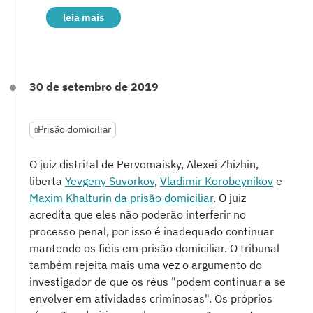
leia mais
30 de setembro de 2019
Prisão domiciliar
O juiz distrital de Pervomaisky, Alexei Zhizhin,
liberta
Yevgeny Suvorkov
,
Vladimir Korobeynikov
e
Maxim Khalturin
da prisão domiciliar
. O juiz
acredita que eles não poderão interferir no
processo penal, por isso é inadequado continuar
mantendo os fiéis em prisão domiciliar. O tribunal
também rejeita mais uma vez o argumento do
investigador de que os réus "podem continuar a se
envolver em atividades criminosas". Os próprios