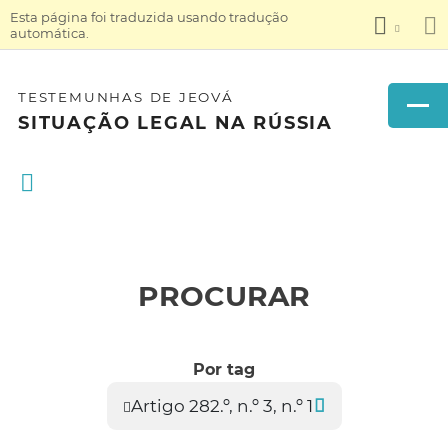
Esta página foi traduzida usando tradução
automática.
TESTEMUNHAS DE JEOVÁ
SITUAÇÃO LEGAL NA RÚSSIA
PROCURAR
Por tag
Artigo 282.º, n.º 3, n.º 1