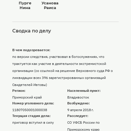
Пурге
Усанова
Нина
Раиса
Сводка по делу
В чем подозревается:
по версии следствия, участвовал в богослужениях, что
трактуется как участие в деятельности экстремистской
организации (со ссылкой на решение Верховного суда РФ о
ликвидации всех 396 зарегистрированных организаций
Свидетелей Иеговы)
Регион:
Населенный пункт:
Приморский край
Владивосток
Номер уголовного дела:
Возбуждено:
11807050001000038
9 апреля 2018 г.
Текущая стадия дела:
Расследует:
приговор вступил в силу
СО УФСБ России по
Приморскому краю