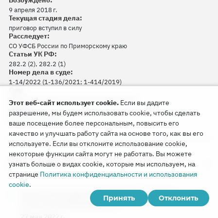
Возбуждено:
9 апреля 2018 г.
Текущая стадия дела:
приговор вступил в силу
Расследует:
СО УФСБ России по Приморскому краю
Статьи УК РФ:
282.2 (2), 282.2 (1)
Номер дела в суде:
1-14/2022 (1-136/2021; 1-414/2019)
Суд:
Ленинский районный суд г. Владивостока
Этот веб-сайт использует cookie.
Если вы дадите
Судья:
разрешение, мы будем использовать cookie, чтобы сделать
Максим Ануфриев
ваше посещение более персональным, повысить его
качество и улучшать работу сайта на основе того, как вы его
используете. Если вы отклоните использование cookie,
некоторые функции сайта могут не работать. Вы можете
Документы
узнать больше о видах cookie, которые мы используем, на
странице
Политика конфиденциальности и использования
cookie
.
Последнее слово подсудимого Валентина
Принять
Отклонить
Осадчука во Владивостоке
27 мая 2022 г.