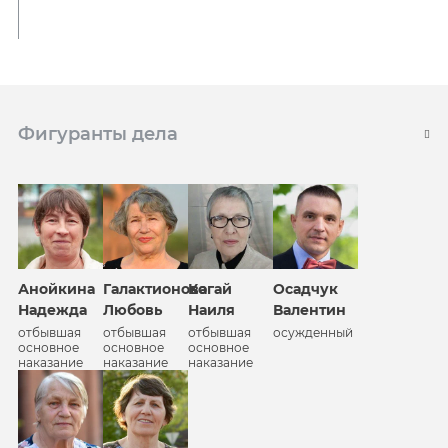
Фигуранты дела
Анойкина
Галактионова
Когай
Осадчук
Надежда
Любовь
Наиля
Валентин
отбывшая
отбывшая
отбывшая
осужденный
основное
основное
основное
наказание
наказание
наказание