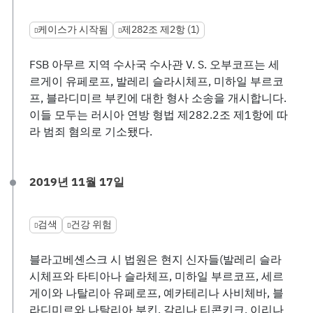
케이스가 시작됨
제282조 제2항 (1)
FSB 아무르 지역 수사국 수사관 V. S. 오부코프는 세
르게이 유페로프, 발레리 슬라시체프, 미하일 부르코
프, 블라디미르 부킨에 대한 형사 소송을 개시합니다.
이들 모두는 러시아 연방 형법 제282.2조 제1항에 따
라 범죄 혐의로 기소됐다.
2019년 11월 17일
검색
건강 위험
블라고베셴스크 시 법원은 현지 신자들(발레리 슬라
시체프와 타티아나 슬라체프, 미하일 부르코프, 세르
게이와 나탈리아 유페로프, 예카테리나 사비체바, 블
라디미르와 나탈리아 부킨, 갈리나 티콘키크, 이리나