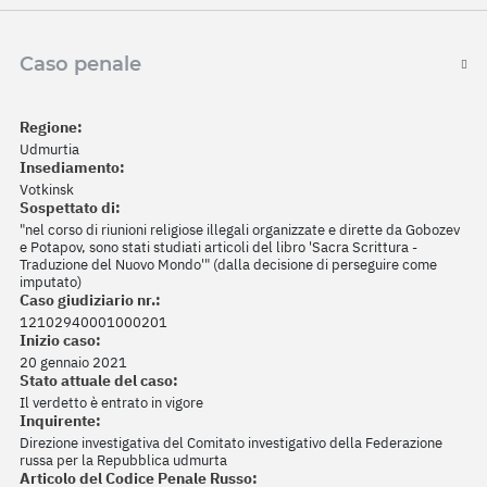
Caso penale
Regione:
Udmurtia
Insediamento:
Votkinsk
Sospettato di:
"nel corso di riunioni religiose illegali organizzate e dirette da Gobozev
e Potapov, sono stati studiati articoli del libro 'Sacra Scrittura -
Traduzione del Nuovo Mondo'" (dalla decisione di perseguire come
imputato)
Caso giudiziario nr.:
12102940001000201
Inizio caso:
20 gennaio 2021
Stato attuale del caso:
Il verdetto è entrato in vigore
Inquirente:
Direzione investigativa del Comitato investigativo della Federazione
russa per la Repubblica udmurta
Articolo del Codice Penale Russo: