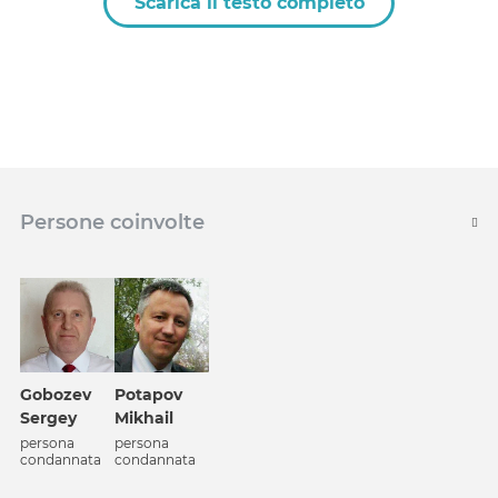
Scarica il testo completo
Persone coinvolte
Potapov
Gobozev
Mikhail
Sergey
persona
persona
condannata
condannata