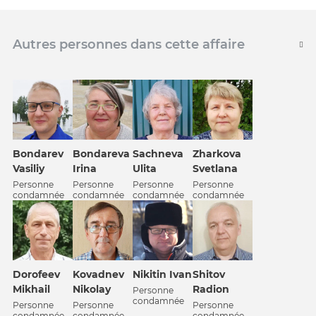
Autres personnes dans cette affaire
Bondarev
Bondareva
Sachneva
Zharkova
Vasiliy
Irina
Ulita
Svetlana
Personne
Personne
Personne
Personne
condamnée
condamnée
condamnée
condamnée
Dorofeev
Kovadnev
Nikitin Ivan
Shitov
Mikhail
Nikolay
Radion
Personne
condamnée
Personne
Personne
Personne
condamnée
condamnée
condamnée