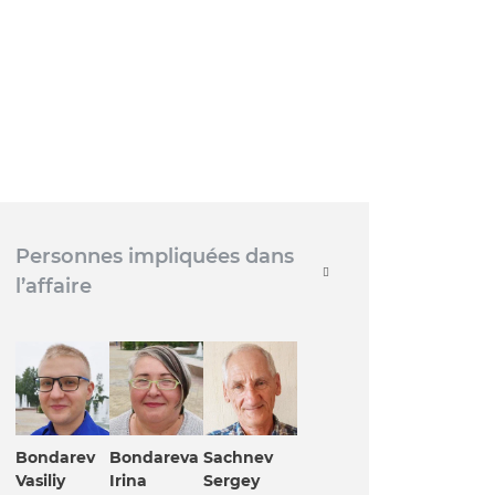
Personnes impliquées dans
l’affaire
Bondarev
Bondareva
Sachnev
Vasiliy
Irina
Sergey