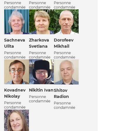
Personne
Personne
Personne
condamnée
condamnée
condamnée
Sachneva
Zharkova
Dorofeev
Ulita
Svetlana
Mikhail
Personne
Personne
Personne
condamnée
condamnée
condamnée
Kovadnev
Nikitin Ivan
Shitov
Nikolay
Radion
Personne
condamnée
Personne
Personne
condamnée
condamnée