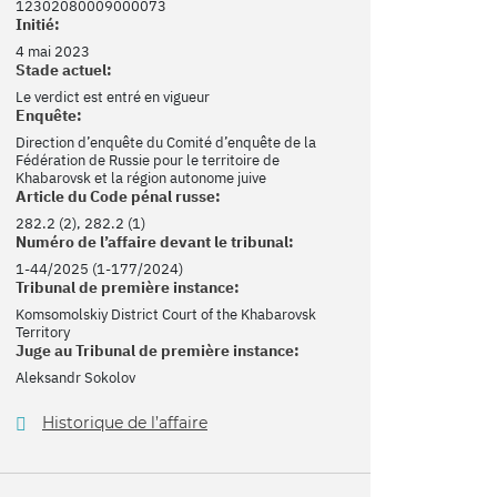
12302080009000073
Initié:
4 mai 2023
Stade actuel:
Le verdict est entré en vigueur
Enquête:
Direction d’enquête du Comité d’enquête de la
Fédération de Russie pour le territoire de
Khabarovsk et la région autonome juive
Article du Code pénal russe:
282.2 (2), 282.2 (1)
Numéro de l’affaire devant le tribunal:
1-44/2025 (1-177/2024)
Tribunal de première instance:
Komsomolskiy District Court of the Khabarovsk
Territory
Juge au Tribunal de première instance:
Aleksandr Sokolov
Historique de l’affaire