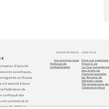
SERVICE DE PRESSE
LIENS UTILES
IE
Qui sommes-nous
Foire aux questions
Politique de
Prison à vie
orisation d’activité
confidentialité
La Cour européenn
des droits de
pressions soviétiques,
l’homme acquitte
enregistrés en Russie
les Témoins de
Jéhovah russes
 ont assisté à leurs
75e anniversaire de
l’Opération Nord
 la Fédération de
et confisqué des
ons ont commencé et
rison. En 2022, la