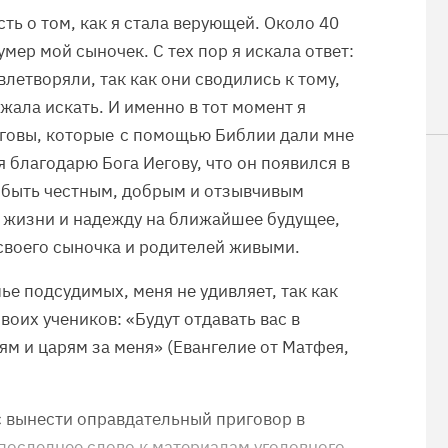
сть о том, как я стала верующей. Около 40
умер мой сыночек. С тех пор я искала ответ:
летворяли, так как они сводились к тому,
лжала искать. И именно в тот момент я
говы, которые с помощью Библии дали мне
я благодарю Бога Иегову, что он появился в
я быть честным, добрым и отзывчивым
л жизни и надежду на ближайшее будущее,
у своего сыночка и родителей живыми.
мье подсудимых, меня не удивляет, так как
оих учеников: «Будут отдавать вас в
ям и царям за меня» (Евангелие от Матфея,
с вынести оправдательный приговор в
последнее слово к материалам уголовного