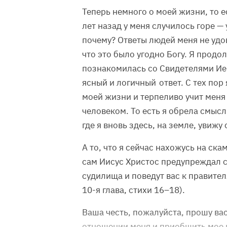
Теперь немного о моей жизни, то е
лет назад у меня случилось горе — 
почему? Ответы людей меня не удов
что это было угодно Богу. Я продо
познакомилась со Свидетелями Ие
ясный и логичный ответ. С тех пор 
моей жизни и терпеливо учит мен
человеком. То есть я обрела смыс
где я вновь здесь, на земле, увиж
А то, что я сейчас нахожусь на ска
сам Иисус Христос предупреждал св
судилища и поведут вас к правител
10-я глава, стихи 16–18).
Ваша честь, пожалуйста, прошу ва
отношении меня и приобщить мое 