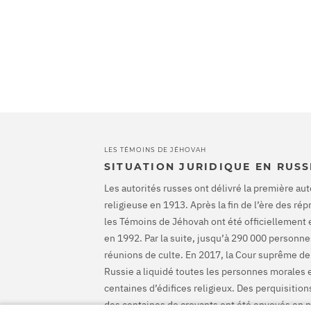
LES TÉMOINS DE JÉHOVAH
SITUATION JURIDIQUE EN RUSS
Les autorités russes ont délivré la première aut
religieuse en 1913. Après la fin de l’ère des ré
les Témoins de Jéhovah ont été officiellement 
en 1992. Par la suite, jusqu’à 290 000 personnes
réunions de culte. En 2017, la Cour suprême de
Russie a liquidé toutes les personnes morales 
centaines d’édifices religieux. Des perquisiti
des centaines de croyants ont été envoyés en p