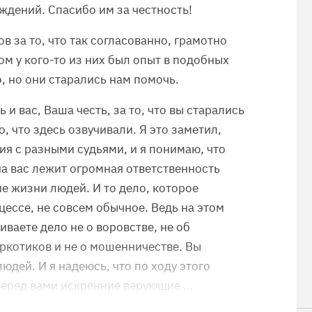
дений. Спасибо им за честность!
в за то, что так согласованно, грамотно
м у кого-то из них был опыт в подобных
о, но они старались нам помочь.
 и вас, Ваша честь, за то, что вы старались
, что здесь озвучивали. Я это заметил,
ия с разными судьями, и я понимаю, что
на вас лежит огромная ответственность
 жизни людей. И то дело, которое
цессе, не совсем обычное. Ведь на этом
иваете дело не о воровстве, не об
аркотиков и не о мошенничестве. Вы
юдей. И я надеюсь, что по ходу этого
 перед вами искренние верующие …