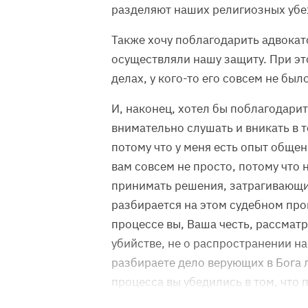
разделяют наших религиозных убеж
Также хочу поблагодарить адвокато
осуществляли нашу защиту. При это
делах, у кого-то его совсем не был
И, наконец, хотел бы поблагодарить
внимательно слушать и вникать в то
потому что у меня есть опыт общен
вам совсем не просто, потому что 
принимать решения, затрагивающие
разбирается на этом судебном про
процессе вы, Ваша честь, рассматр
убийстве, не о распространении н
разбираете дело верующих в Бога л
процесса вы убедились в том, что