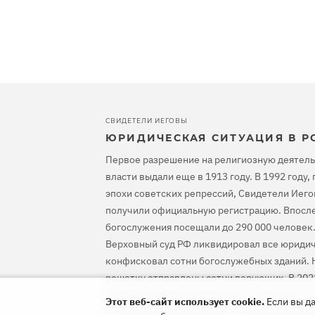
СВИДЕТЕЛИ ИЕГОВЫ
ЮРИДИЧЕСКАЯ СИТУАЦИЯ В Р
Первое разрешение на религиозную деятель
власти выдали еще в 1913 году. В 1992 году
эпохи советских репрессий, Свидетели Иего
получили официальную регистрацию. Впосле
богослужения посещали до 290 000 человек.
Верховный суд РФ ликвидировал все юридич
конфисковал сотни богослужебных зданий. Н
решетку отправлены сотни верующих. В 202
оправдал Свидетелей Иеговы, предписал ос
Этот веб-сайт использует cookie.
Если вы да
уголовное преследование и компенсировать