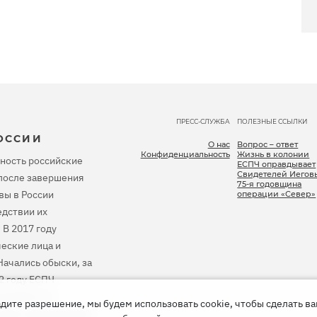
ПРЕСС-СЛУЖБА
ПОЛЕЗНЫЕ ССЫЛКИ
ОССИИ
О нас
Вопрос – ответ
Конфиденциальность
Жизнь в колонии
ность российские
ЕСПЧ оправдывает
Свидетелей Иегов
, после завершения
75-я годовщина
вы в России
операции «Север»
дствии их
 В 2017 году
еские лица и
ачались обыски, за
2 году ЕСПЧ
тановить их
дите разрешение, мы будем использовать cookie, чтобы сделать в
 весь причиненный