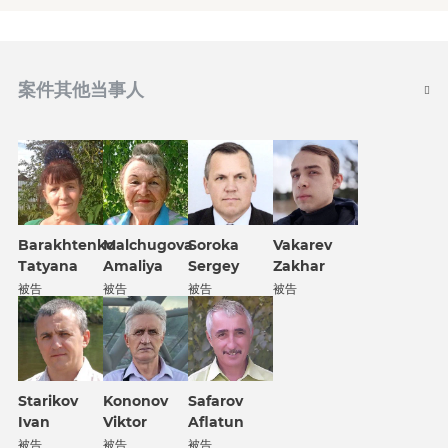
案件其他当事人
Barakhtenko
Malchugova
Soroka
Vakarev
Tatyana
Amaliya
Sergey
Zakhar
被告
被告
被告
被告
Kononov
Safarov
Starikov
Viktor
Aflatun
Ivan
被告
被告
被告