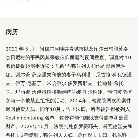
病历
2023 年 5 月，阿穆尔河畔共青城市以及库尔巴村和莫洛
杰日尼村的平民因其宗教信仰而遭到夜间搜查。调查对 10
名信徒提起刑事诉讼：瓦西里·邦达列夫和他的母亲伊琳
娜、谢尔盖·萨克涅夫和他的妻子乌利塔、尼古拉·科瓦德涅
夫、伊万·尼基丁、米哈伊尔·多罗费耶夫、拉迪翁·希托
夫、玛丽娜·沃伊特科和斯维特兰娜·扎尔科娃。他们被指控
参与一个被禁止组织的活动。2024年，检察院两次将案件
退回侦查人员。同年10月，告上法庭。所有被告都被列入
Rosfinmonitoring 名单，这使得他们难以支付账单和处置
财产。2025年10月，法院判处多罗费耶夫、科瓦德涅夫和
希托夫6年缓刑，邦达列夫夫妇、萨什涅夫夫妇、扎尔科