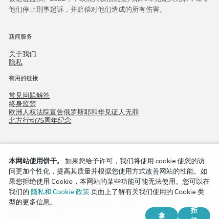
他们停止刑事起诉，并赔偿对他们造成的所有伤害。
新闻服务
关于我们
隐私
有用的链接
常见问题解答
终身监禁
欧洲人权法院宣告俄罗斯耶和华见证人无罪
北方行动75周年纪念
本网站使用饼干。
如果您给予许可，我们将使用 cookie 使您的访
问更加个性化，提高其质量并根据您使用方式改善网站的性能。如
果您拒绝使用 Cookie，本网站的某些功能可能无法使用。您可以在
我们的
隐私和 Cookie 政策
页面上了解有关我们使用的 Cookie 类
Copyright © 2026
型的更多信息。
Watch Tower Bible and Tract Society of Korea.
拒
拿
版权所有.