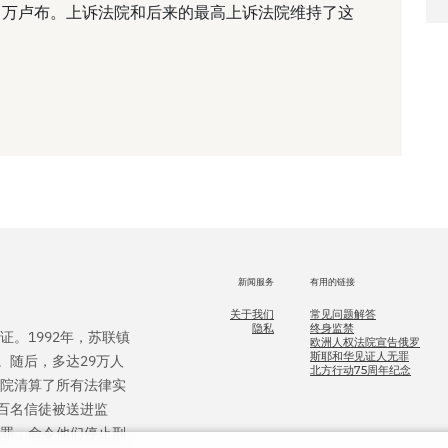
0 万卢布。上诉法院和后来的最高上诉法院维持了这
新闻服务
有用的链接
关于我们
常见问题解答
隐私
终身监禁
证。1992年，苏联镇
欧洲人权法院宣告俄罗
斯耶和华见证人无罪
。随后，多达29万人
北方行动75周年纪念
法院清算了所有法律实
百名信徒被送进监
无罪，命令他们停止刑