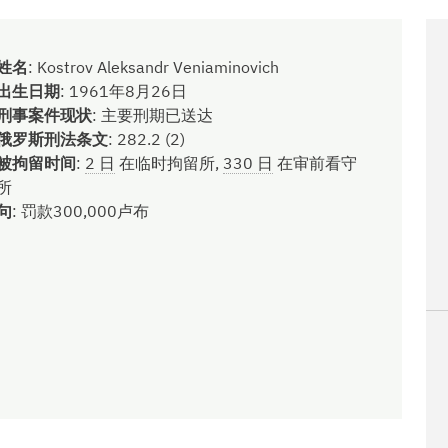
姓名
:
Kostrov Aleksandr Veniaminovich
出生日期
:
1961年8月26日
刑事案件现状
:
主要刑期已送达
俄罗斯刑法条文
:
282.2 (2)
被拘留时间
:
2 日
在临时拘留所,
330 日
在审前看守
所
句
:
罚款300,000卢布