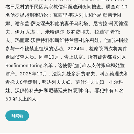
杰日尼村的平民因其宗教信仰而遭到夜间搜查。调查对 10
名信徒提起刑事诉讼：瓦西里·邦达列夫和他的母亲伊琳
娜、谢尔盖·萨克涅夫和他的妻子乌利塔、尼古拉·科瓦德涅
夫、伊万·尼基丁、米哈伊尔·多罗费耶夫、拉迪翁·希托
夫、玛丽娜·沃伊特科和斯维特兰娜·扎尔科娃。他们被指控
参与一个被禁止组织的活动。2024年，检察院两次将案件
退回侦查人员。同年10月，告上法庭。所有被告都被列入
Rosfinmonitoring 名单，这使得他们难以支付账单和处置
财产。2025年10月，法院判处多罗费耶夫、科瓦德涅夫和
希托夫6年缓刑，邦达列夫夫妇、萨什涅夫夫妇、扎尔科
娃、沃伊特科夫妇和尼基廷夫妇缓刑2年。罪犯中有 5 名
60 岁以上的人。
时间轴