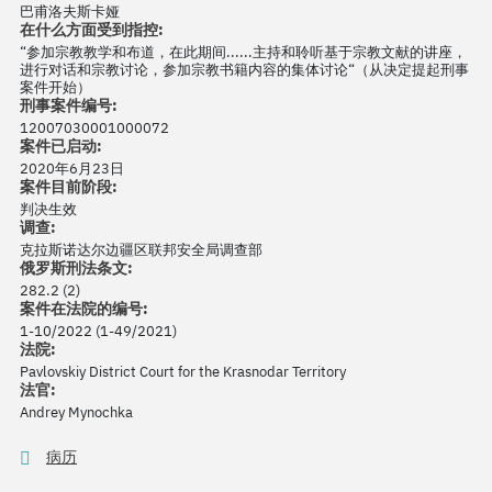
巴甫洛夫斯卡娅
在什么方面受到指控:
“参加宗教教学和布道，在此期间......主持和聆听基于宗教文献的讲座，
进行对话和宗教讨论，参加宗教书籍内容的集体讨论“（从决定提起刑事
案件开始）
刑事案件编号:
12007030001000072
案件已启动:
2020年6月23日
案件目前阶段:
判决生效
调查:
克拉斯诺达尔边疆区联邦安全局调查部
俄罗斯刑法条文:
282.2 (2)
案件在法院的编号:
1-10/2022 (1-49/2021)
法院:
Pavlovskiy District Court for the Krasnodar Territory
法官:
Andrey Mynochka
病历