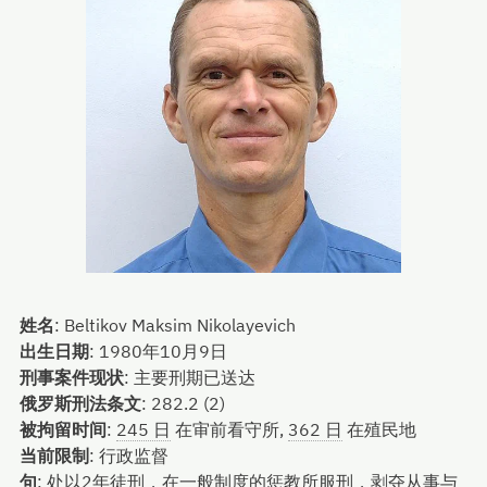
姓名
:
Beltikov Maksim Nikolayevich
出生日期
:
1980年10月9日
刑事案件现状
:
主要刑期已送达
俄罗斯刑法条文
:
282.2 (2)
被拘留时间
:
245 日
在审前看守所,
362 日
在殖民地
当前限制
:
行政监督
句
:
处以2年徒刑，在一般制度的惩教所服刑，剥夺从事与