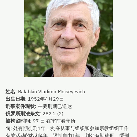
姓名
:
Balabkin Vladimir Moiseyevich
出生日期
:
1952年4月29日
刑事案件现状
:
主要刑期已送达
俄罗斯刑法条文
:
282.2 (2)
被拘留时间
:
97 日
在审前看守所
句
:
处有期徒刑1年，剥夺从事与组织和参加宗教组织工作
有关活动的权利4年，限制自由1年，判处有期徒刑，缓刑