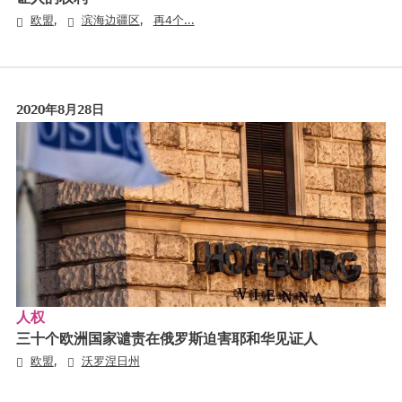
,
,
欧盟
滨海边疆区
再4个...
2020年8月28日
人权
三十个欧洲国家谴责在俄罗斯迫害耶和华见证人
,
欧盟
沃罗涅日州