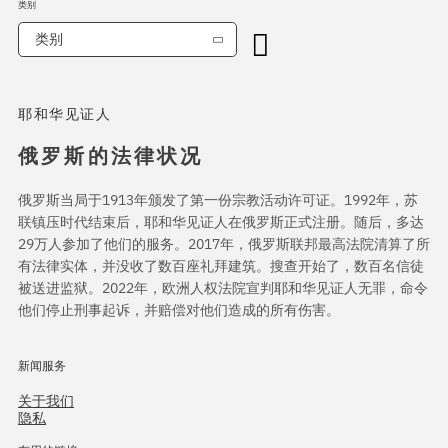
类别
类别
耶和华见证人
俄罗斯的法律状况
俄罗斯当局于1913年颁发了第一份宗教活动许可证。1992年，苏
联镇压时代结束后，耶和华见证人在俄罗斯正式注册。随后，多达
29万人参加了他们的服务。2017年，俄罗斯联邦最高法院清算了所
有法律实体，并没收了数百座礼拜建筑。搜查开始了，数百名信徒
被送进监狱。2022年，欧洲人权法院宣判耶和华见证人无罪，命令
他们停止刑事起诉，并赔偿对他们造成的所有伤害。
新闻服务
关于我们
隐私