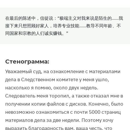
在最后的陈述中，信徒说：“极端主义对我来说是陌生的......我
接下来只想照顾好家人，培养专业技能......教导不同年龄、不
同国家和宗教的人们诚实赚钱。”
Стенограмма:
Уважаемый суд, на ознакомление с материалами
дела в Следственном комитете у меня ушло,
насколько я помню, около двух недель.
Следователь меня торопил, а также отказал мне в
получении копии файлов с дисков. Конечно, было
невозможно ознакомиться с почти 5000 страниц
материалов дела за две недели. Поэтому хочу
выразить благодарность вам, ваша честь, что