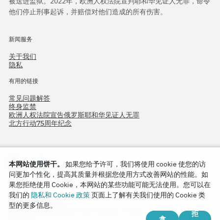
被送进监狱。2022年，欧洲人权法院宣判耶和华见证人无罪，命令
他们停止刑事起诉，并赔偿对他们造成的所有伤害。
新闻服务
关于我们
隐私
有用的链接
常见问题解答
终身监禁
欧洲人权法院宣告俄罗斯耶和华见证人无罪
北方行动75周年纪念
本网站使用饼干。
如果您给予许可，我们将使用 cookie 使您的访
问更加个性化，提高其质量并根据您使用方式改善网站的性能。如
果您拒绝使用 Cookie，本网站的某些功能可能无法使用。您可以在
我们的
隐私和 Cookie 政策
页面上了解有关我们使用的 Cookie 类
Copyright © 2026
型的更多信息。
Watch Tower Bible and Tract Society of Korea.
拒
拿
版权所有.