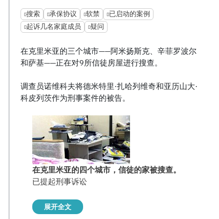
搜索
承保协议
软禁
已启动的案例
起诉几名家庭成员
疑问
在克里米亚的三个城市——阿米扬斯克、辛菲罗波尔
和萨基——正在对9所信徒房屋进行搜查。
调查员诺维科夫将德米特里·扎哈列维奇和亚历山大·
科皮列茨作为刑事案件的被告。
在克里米亚的四个城市，信徒的家被搜查。
已提起刑事诉讼
展开全文