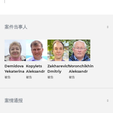
案件当事人
Demidova
Kopylets
Zakharevich
Voronchikhin
Yekaterina
Aleksandr
Dmitriy
Aleksandr
被告
被告
被告
被告
案情通报