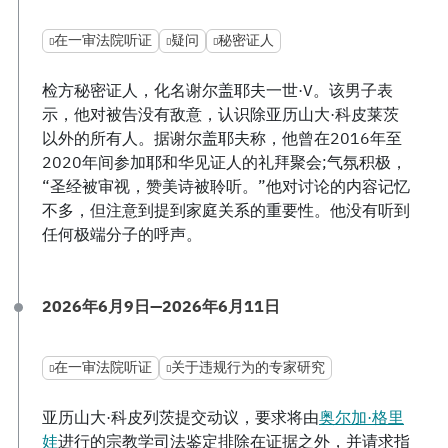
在一审法院听证
疑问
秘密证人
检方秘密证人，化名谢尔盖耶夫一世·V。该男子表
示，他对被告没有敌意，认识除亚历山大·科皮莱茨
以外的所有人。据谢尔盖耶夫称，他曾在2016年至
2020年间参加耶和华见证人的礼拜聚会;气氛积极，
“圣经被审视，赞美诗被聆听。”他对讨论的内容记忆
不多，但注意到提到家庭关系的重要性。他没有听到
任何极端分子的呼声。
2026年6月9日—2026年6月11日
在一审法院听证
关于违规行为的专家研究
亚历山大·科皮列茨提交动议，要求将由
奥尔加·格里
娃
进行的宗教学司法鉴定排除在证据之外，并请求指