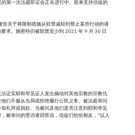
idt）案的第一次法庭听证会正在进行中。前来支持信徒的
被告关于将限制措施从软禁减轻到禁止某些行动的请
。施密特仍被软禁至少到 2021 年 9 月 30 日
无法证实耶和华见证人发出煽动对其他宗教的宗教仇
促他们不服从当局或拒绝履行公民义务。被法庭审问
参加礼拜或捐款。当被问及他们是否注意到耶和华见
时，被审问的受访者回答说，信徒们恰恰相反，“以人