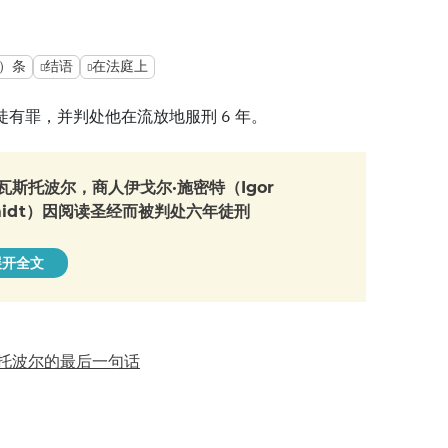
1）条
结语
在法庭上
徒有罪，并判处他在流放地服刑 6 年。
瓦斯托波尔，商人伊戈尔·施密特（Igor
midt）因阅读圣经而被判处六年徒刑
展开全文
斯托波尔的最后一句话