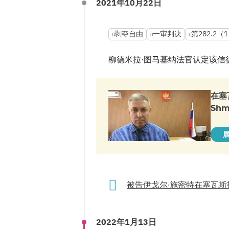
2021年10月22日
剥夺自由
一审判决
第282.2（
柳德米拉·图马基纳法官认定该信
在塞
Sh
被告伊戈尔·施密特在塞瓦
2022年1月13日