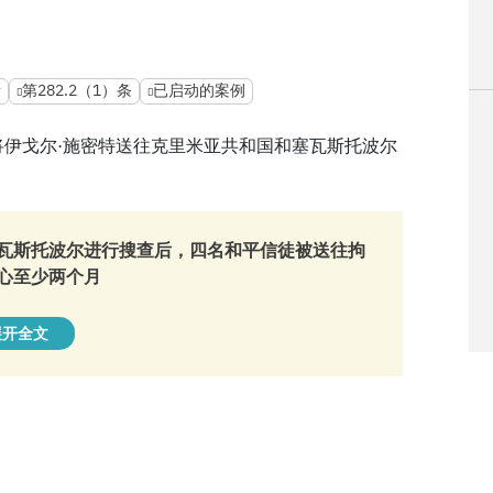
所
第282.2（1）条
已启动的案例
伊戈尔·施密特送往克里米亚共和国和塞瓦斯托波尔
瓦斯托波尔进行搜查后，四名和平信徒被送往拘
心至少两个月
展开全文