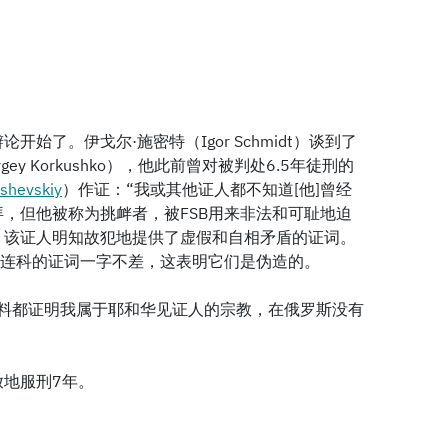
始了。伊戈尔·施密特（Igor Schmidt）谈到了
ey Korkushko），他此前曾对被判处6.5年徒刑的
hevskiy
）作证：“我或其他证人都不知道[他]曾经
，但他被称为挑衅者，被FSB用来非法和可耻地迫
。该证人明知故犯地提供了虚假和自相矛盾的证词。
特连科的证词一字不差，这表明它们是伪造的。
材料都证明我属于耶和华见证人的宗教，在俄罗斯没有
地服刑7年。