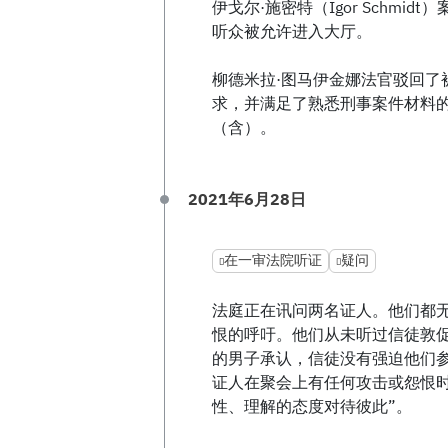
伊戈尔·施密特（Igor Schm
听众被允许进入大厅。
柳德米拉·图马伊金娜法官驳回了
求，并满足了熟悉刑事案件材料的要求
（含）。
2021年6月28日
在一审法院听证
疑问
法庭正在讯问两名证人。他们都
恨的呼吁。他们从未听过信徒敦
的男子承认，信徒没有强迫他们
证人在聚会上有任何攻击或怨恨
性、理解的态度对待彼此”。