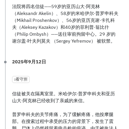
法院将四名信徒——59岁的亚历山大·阿克林
（Aleksandr Akelin）、58岁的米哈伊尔·普罗申科夫
（Mikhail Proshenkov）、56岁的亚历克谢·卡扎科
夫（Aleksey Kazakov）和40岁的菲利普·翁比什
（Philip Ombysh）——送往审前拘留中心。29 岁的
谢尔盖·叶夫列莫夫 （Sergey Yefremov） 被软禁。
2025年9月12日
看守所
信徒被关在隔离室里。米哈伊尔·普罗申科夫和亚历
山大·阿克林已经收到了亲戚的来信。
普罗申科夫的关节疼痛，为了缓解疼痛，他按摩腿
部。在搜索过程中承受的压力的背景下，发生了震
颤，尸体上仍然残留着电击枪的痕迹。由于被执法人