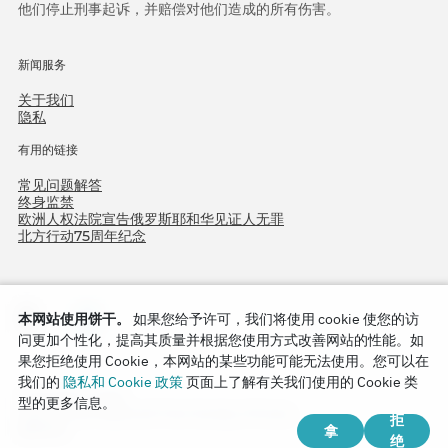
他们停止刑事起诉，并赔偿对他们造成的所有伤害。
新闻服务
关于我们
隐私
有用的链接
常见问题解答
终身监禁
欧洲人权法院宣告俄罗斯耶和华见证人无罪
北方行动75周年纪念
本网站使用饼干。
如果您给予许可，我们将使用 cookie 使您的访
问更加个性化，提高其质量并根据您使用方式改善网站的性能。如
果您拒绝使用 Cookie，本网站的某些功能可能无法使用。您可以在
我们的
隐私和 Cookie 政策
页面上了解有关我们使用的 Cookie 类
Copyright © 2026
型的更多信息。
Watch Tower Bible and Tract Society of Korea.
拒
拿
版权所有.
绝