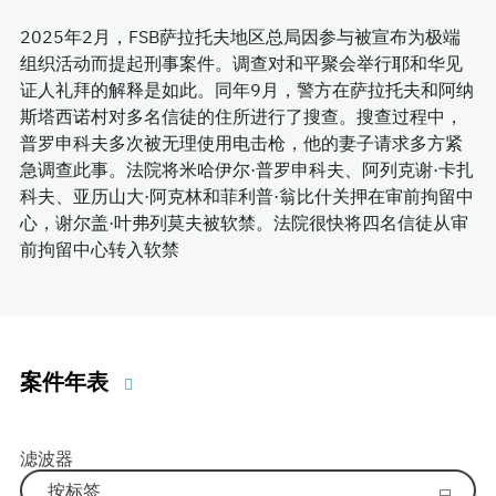
2025年2月，FSB萨拉托夫地区总局因参与被宣布为极端
组织活动而提起刑事案件。调查对和平聚会举行耶和华见
证人礼拜的解释是如此。同年9月，警方在萨拉托夫和阿纳
斯塔西诺村对多名信徒的住所进行了搜查。搜查过程中，
普罗申科夫多次被无理使用电击枪，他的妻子请求多方紧
急调查此事。法院将米哈伊尔·普罗申科夫、阿列克谢·卡扎
科夫、亚历山大·阿克林和菲利普·翁比什关押在审前拘留中
心，谢尔盖·叶弗列莫夫被软禁。法院很快将四名信徒从审
前拘留中心转入软禁
案件年表
滤波器
按标签