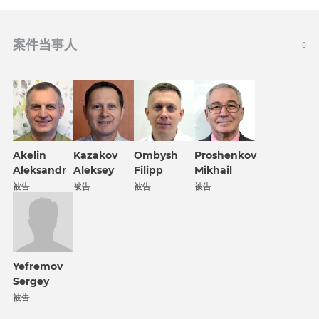
案件当事人
Akelin
Kazakov
Ombysh
Proshenkov
Aleksandr
Aleksey
Filipp
Mikhail
被告
被告
被告
被告
Yefremov
Sergey
被告