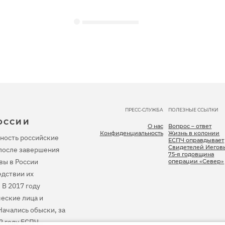
ПРЕСС-СЛУЖБА
ПОЛЕЗНЫЕ ССЫЛКИ
ОССИИ
О нас
Вопрос – ответ
Конфиденциальность
Жизнь в колонии
ность российские
ЕСПЧ оправдывает
Свидетелей Иегов
, после завершения
75-я годовщина
вы в России
операции «Север»
дствии их
 В 2017 году
еские лица и
ачались обыски, за
2 году ЕСПЧ