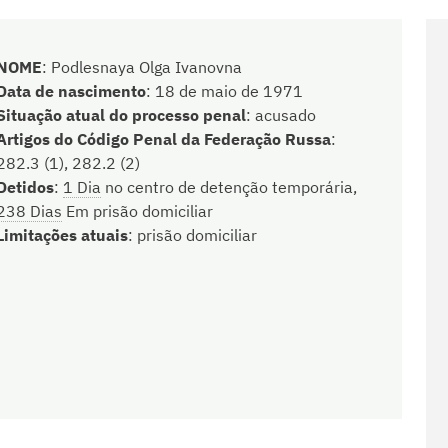
NOME
:
Podlesnaya Olga Ivanovna
Data de nascimento
:
18 de maio de 1971
Situação atual do processo penal
:
acusado
Artigos do Código Penal da Federação Russa
:
282.3 (1), 282.2 (2)
Detidos
:
1 Dia
no centro de detenção temporária,
238 Dias
Em prisão domiciliar
Limitações atuais
:
prisão domiciliar