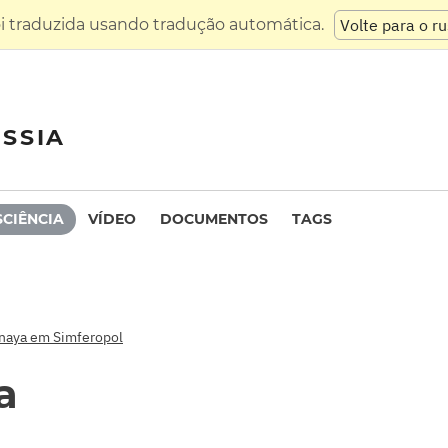
oi traduzida usando tradução automática.
Volte para o r
SSIA
SCIÊNCIA
VÍDEO
DOCUMENTOS
TAGS
naya em Simferopol
a