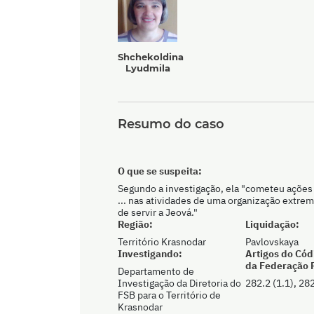
Shchekoldina
Lyudmila
Resumo do caso
O que se suspeita:
Segundo a investigação, ela "cometeu ações
... nas atividades de uma organização extremi
de servir a Jeová."
Região:
Liquidação:
Território Krasnodar
Pavlovskaya
Investigando:
Artigos do Cód
da Federação 
Departamento de
Investigação da Diretoria do
282.2 (1.1), 282
FSB para o Território de
Krasnodar