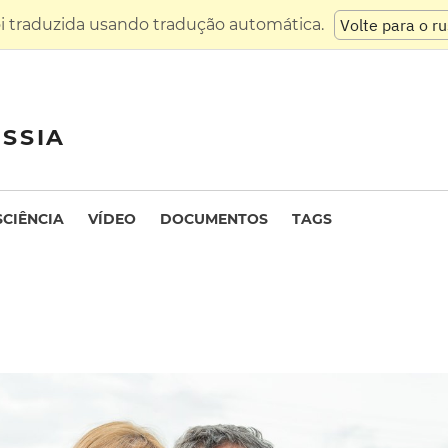
oi traduzida usando tradução automática.
Volte para o r
SSIA
SCIÊNCIA
VÍDEO
DOCUMENTOS
TAGS