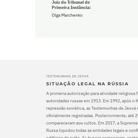
Juiz do Tribunal de
Primeira Instância:
Olga Marchenko
TESTEMUNHAS DE JEOVÁ
SITUAÇÃO LEGAL NA RÚSSIA
A primeira autorização para atividade religiosa 
autoridades russas em 1913. Em 1992, após o fi
repressão soviética, as Testemunhas de Jeová 
oficialmente registradas. Posteriormente, até 
compareceram aos cultos. Em 2017, a Suprema
Russa liquidou todas as entidades legais e con
edifícios de culto. As buscas começaram, cente