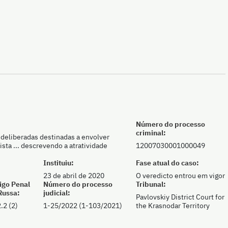
Número do processo
criminal:
 deliberadas destinadas a envolver
sta ... descrevendo a atratividade
12007030001000049
Instituiu:
Fase atual do caso:
23 de abril de 2020
O veredicto entrou em vigor
igo Penal
Número do processo
Tribunal:
Russa:
judicial:
Pavlovskiy District Court for
.2 (2)
1-25/2022 (1-103/2021)
the Krasnodar Territory