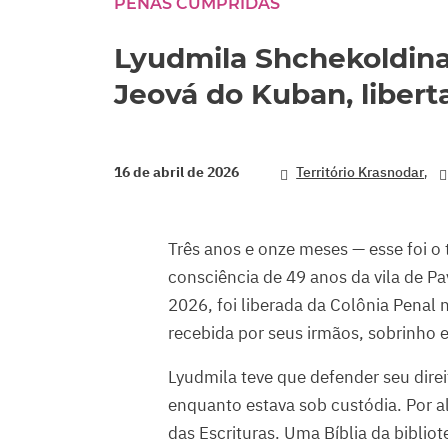
PENAS CUMPRIDAS
seconds
Volume
90%
Lyudmila Shchekoldin
Jeová do Kuban, libert
,
16 de abril de 2026
Território Krasnodar
Três anos e onze meses — esse foi o
consciência de 49 anos da vila de Pa
2026, foi liberada da Colônia Penal 
recebida por seus irmãos, sobrinho 
Lyudmila teve que defender seu direi
enquanto estava sob custódia. Por a
das Escrituras. Uma Bíblia da bibli