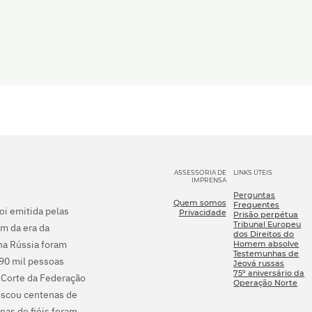
ASSESSORIA DE
LINKS ÚTEIS
IMPRENSA
Perguntas
Quem somos
Frequentes
foi emitida pelas
Privacidade
Prisão perpétua
Tribunal Europeu
m da era da
dos Direitos do
na Rússia foram
Homem absolve
Testemunhas de
290 mil pessoas
Jeová russas
75º aniversário da
 Corte da Federação
Operação Norte
fiscou centenas de
nas de fiéis foram