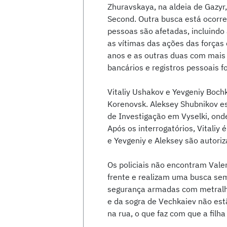
Zhuravskaya, na aldeia de Gazyr
Second. Outra busca está ocorr
pessoas são afetadas, incluind
as vítimas das ações das forças
anos e as outras duas com mais 
bancários e registros pessoais f
Vitaliy Ushakov e Yevgeniy Boch
Korenovsk. Aleksey Shubnikov e
de Investigação em Vyselki, onde
Após os interrogatórios, Vitali
e Yevgeniy e Aleksey são autoriz
Os policiais não encontram Val
frente e realizam uma busca sem
segurança armadas com metralha
e da sogra de Vechkaiev não est
na rua, o que faz com que a filh