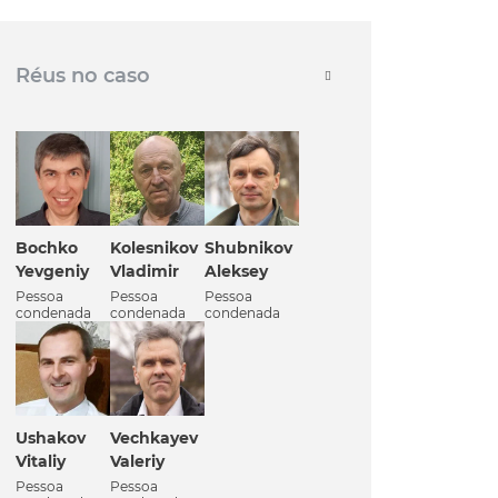
Réus no caso
Bochko
Kolesnikov
Shubnikov
Yevgeniy
Vladimir
Aleksey
Pessoa
Pessoa
Pessoa
condenada
condenada
condenada
Ushakov
Vechkayev
Vitaliy
Valeriy
Pessoa
Pessoa