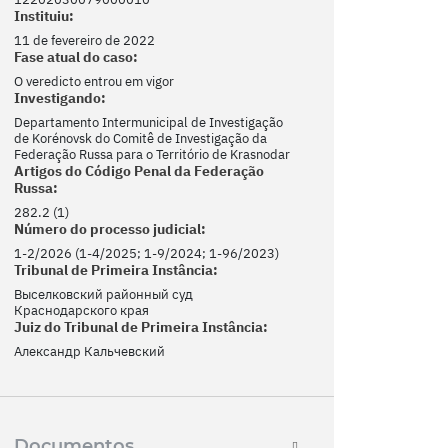
Instituiu:
11 de fevereiro de 2022
Fase atual do caso:
O veredicto entrou em vigor
Investigando:
Departamento Intermunicipal de Investigação
de Korénovsk do Comitê de Investigação da
Federação Russa para o Território de Krasnodar
Artigos do Código Penal da Federação
Russa:
282.2 (1)
Número do processo judicial:
1-2/2026 (1-4/2025; 1-9/2024; 1-96/2023)
Tribunal de Primeira Instância:
Выселковский районный суд
Краснодарского края
Juiz do Tribunal de Primeira Instância:
Александр Кальчевский
Documentos