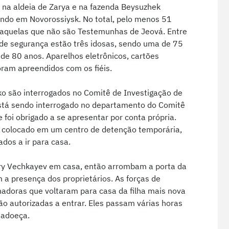
, na aldeia de Zarya e na fazenda Beysuzhek
endo em Novorossiysk. No total, pelo menos 51
o aquelas que não são Testemunhas de Jeová. Entre
 de segurança estão três idosas, sendo uma de 75
de 80 anos. Aparelhos eletrônicos, cartões
oram apreendidos com os fiéis.
ko são interrogados no Comitê de Investigação de
stá sendo interrogado no departamento do Comitê
 foi obrigado a se apresentar por conta própria.
y é colocado em um centro de detenção temporária,
ados a ir para casa.
ery Vechkayev em casa, então arrombam a porta da
 a presença dos proprietários. As forças de
doras que voltaram para casa da filha mais nova
ão autorizadas a entrar. Eles passam várias horas
a adoeça.