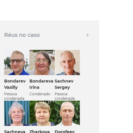
Réus no caso
Bondarev
Bondareva
Sachnev
Vasiliy
Irina
Sergey
Pessoa
Condenado
Pessoa
condenada
condenada
Sachneva
Zharkova
Dorofeev