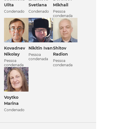
Ulita
Svetlana
Mikhail
Condenado
Condenado
Pessoa
condenada
Kovadnev
Nikitin Ivan
Shitov
Nikolay
Radion
Pessoa
condenada
Pessoa
Pessoa
condenada
condenada
Voytko
Marina
Condenado