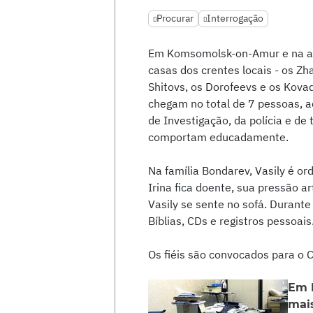
Procurar
Interrogação
Em Komsomolsk-on-Amur e na ald
casas dos crentes locais - os Zh
Shitovs, os Dorofeevs e os Kovad
chegam no total de 7 pessoas, 
de Investigação, da polícia e d
comportam educadamente.
Na família Bondarev, Vasily é o
Irina fica doente, sua pressão a
Vasily se sente no sofá. Durante
Bíblias, CDs e registros pessoais
Os fiéis são convocados para o 
Em 
mai