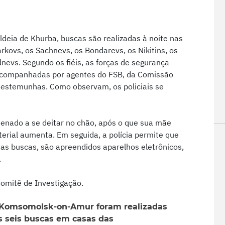
eia de Khurba, buscas são realizadas à noite nas
arkovs, os Sachnevs, os Bondarevs, os Nikitins, os
nevs. Segundo os fiéis, as forças de segurança
acompanhadas por agentes do FSB, da Comissão
e testemunhas. Como observam, os policiais se
rdenado a se deitar no chão, após o que sua mãe
rterial aumenta. Em seguida, a polícia permite que
 as buscas, são apreendidos aparelhos eletrônicos,
.
Comitê de Investigação.
Komsomolsk-on-Amur foram realizadas
s seis buscas em casas das