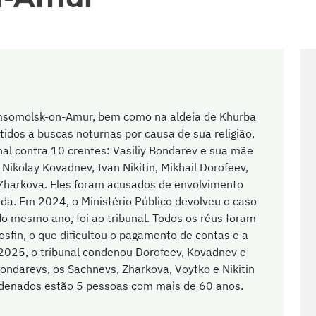
omsomolsk-on-Amur, bem como na aldeia de Khurba
idos a buscas noturnas por causa de sua religião.
nal contra 10 crentes: Vasiliy Bondarev e sua mãe
 Nikolay Kovadnev, Ivan Nikitin, Mikhail Dorofeev,
 Zharkova. Eles foram acusados de envolvimento
da. Em 2024, o Ministério Público devolveu o caso
o mesmo ano, foi ao tribunal. Todos os réus foram
osfin, o que dificultou o pagamento de contas e a
2025, o tribunal condenou Dorofeev, Kovadnev e
ondarevs, os Sachnevs, Zharkova, Voytko e Nikitin
ndenados estão 5 pessoas com mais de 60 anos.