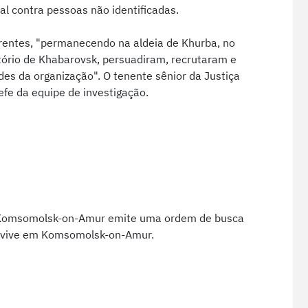
al contra pessoas não identificadas.
crentes, "permanecendo na aldeia de Khurba, no
itório de Khabarovsk, persuadiram, recrutaram e
des da organização". O tenente sênior da Justiça
fe da equipe de investigação.
de Komsomolsk-on-Amur emite uma ordem de busca
e vive em Komsomolsk-on-Amur.