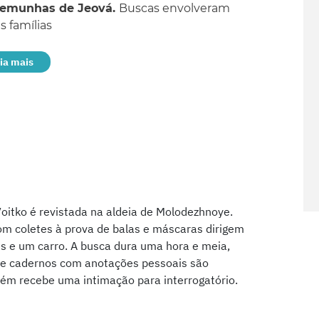
temunhas de Jeová.
Buscas envolveram
as famílias
eia mais
Voitko é revistada na aldeia de Molodezhnoye.
m coletes à prova de balas e máscaras dirigem
s e um carro. A busca dura uma hora e meia,
s e cadernos com anotações pessoais são
bém recebe uma intimação para interrogatório.