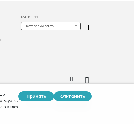
КАТЕГОРИИ
Категории сайта
ы
аше
Принять
Отклонить
Copyright © 2026
ользуете.
Watch Tower Bible and Tract Society of Korea.
е о видах
Все права сохраняются.