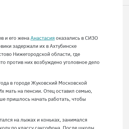
в и его жена
Анастасия
оказались в СИЗО
овики задержали их в Ахтубинске
Кстово Нижегородской области, где
что против них возбуждено уголовное дело
года в городе Жуковский Московской
Их мать на пенсии. Отец оставил семью,
ше пришлось начать работать, чтобы
тался на лыжах и коньках, занимался
колу по классу саксофона. После школы