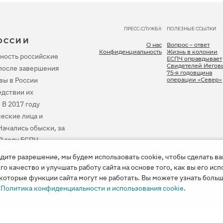
ПРЕСС-СЛУЖБА
ПОЛЕЗНЫЕ ССЫЛКИ
ОССИИ
О нас
Вопрос – ответ
Конфиденциальность
Жизнь в колонии
ность российские
ЕСПЧ оправдывает
Свидетелей Иегов
, после завершения
75-я годовщина
вы в России
операции «Север»
дствии их
 В 2017 году
еские лица и
ачались обыски, за
2 году ЕСПЧ
тановить их
дите разрешение, мы будем использовать cookie, чтобы сделать в
 весь причиненный
 качество и улучшать работу сайта на основе того, как вы его исп
которые функции сайта могут не работать. Вы можете узнать больш
е
Политика конфиденциальности и использования cookie
.