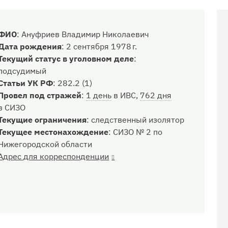
ФИО
:
Ануфриев Владимир Николаевич
Дата рождения
:
2 сентября 1978 г.
Текущий статус в уголовном деле
:
подсудимый
Статьи УК РФ
:
282.2 (1)
Провел под стражей
:
1 день
в ИВС,
762 дня
в СИЗО
Текущие ограничения
:
следственный изолятор
Текущее местонахождение
:
СИЗО № 2 по
Нижегородской области
Адрес для корреспонденции