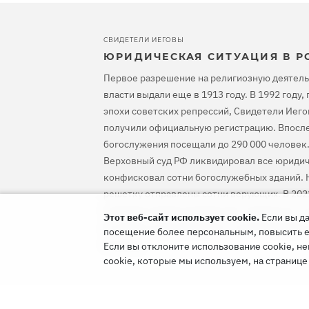
СВИДЕТЕЛИ ИЕГОВЫ
ЮРИДИЧЕСКАЯ СИТУАЦИЯ В Р
Первое разрешение на религиозную деятель
власти выдали еще в 1913 году. В 1992 году
эпохи советских репрессий, Свидетели Иего
получили официальную регистрацию. Впосле
богослужения посещали до 290 000 человек.
Верховный суд РФ ликвидировал все юридич
конфисковал сотни богослужебных зданий. Н
решетку отправлены сотни верующих. В 202
оправдал Свидетелей Иеговы, предписал ос
Этот веб-сайт использует cookie.
Если вы да
уголовное преследование и компенсировать
посещение более персональным, повысить его
им вред.
Если вы отклоните использование cookie, не
cookie, которые мы используем, на страниц