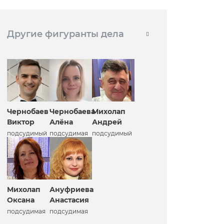
Другие фигуранты дела
Чернобаев
Чернобаева
Михолап
Виктор
Алёна
Андрей
подсудимый
подсудимая
подсудимый
Михолап
Ануфриева
Оксана
Анастасия
подсудимая
подсудимая