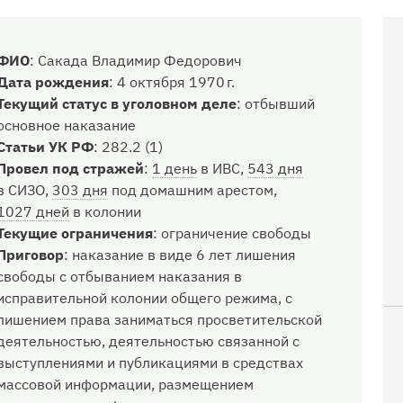
ФИО
:
Сакада Владимир Федорович
Дата рождения
:
4 октября 1970 г.
Текущий статус в уголовном деле
:
отбывший
основное наказание
Статьи УК РФ
:
282.2 (1)
Провел под стражей
:
1 день
в ИВС,
543 дня
в СИЗО,
303 дня
под домашним арестом,
1027 дней
в колонии
Текущие ограничения
:
ограничение свободы
Приговор
:
наказание в виде 6 лет лишения
свободы с отбыванием наказания в
исправительной колонии общего режима, с
лишением права заниматься просветительской
деятельностью, деятельностью связанной с
выступлениями и публикациями в средствах
массовой информации, размещением