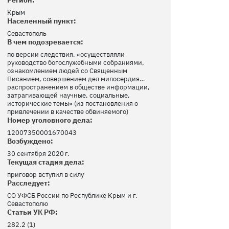
Крым
Населенный пункт:
Севастополь
В чем подозревается:
по версии следствия, «осуществляли
руководство богослужебными собраниями,
ознакомлением людей со Священным
Писанием, совершением дел милосердия…
распространением в обществе информации,
затрагивающей научные, социальные,
исторические темы» (из постановления о
привлечении в качестве обвиняемого)
Номер уголовного дела:
12007350001670043
Возбуждено:
30 сентября 2020 г.
Текущая стадия дела:
приговор вступил в силу
Расследует:
СО УФСБ России по Республике Крым и г.
Севастополю
Статьи УК РФ:
282.2 (1)