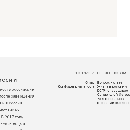
ПРЕСС-СЛУЖБА
ПОЛЕЗНЫЕ ССЫЛКИ
ОССИИ
О нас
Вопрос – ответ
Конфиденциальность
Жизнь в колонии
ность российские
ЕСПЧ оправдывает
Свидетелей Иегов
, после завершения
75-я годовщина
вы в России
операции «Север»
дствии их
 В 2017 году
еские лица и