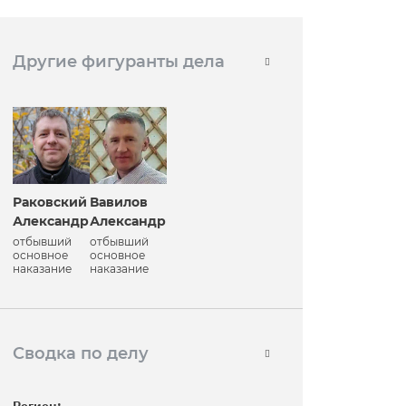
Другие фигуранты дела
Раковский
Вавилов
Александр
Александр
отбывший
отбывший
основное
основное
наказание
наказание
Сводка по делу
Регион: