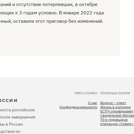
аний и отсутствие потерпевших, в октябре
ующих к 3 годам условно. В январе 2022 года
нный, оставили этот приговор без изменений.
ПРЕСС-СЛУЖБА
ПОЛЕЗНЫЕ ССЫЛКИ
ОССИИ
О нас
Вопрос – ответ
Конфиденциальность
Жизнь в колонии
ность российские
ЕСПЧ оправдывает
Свидетелей Иегов
, после завершения
75-я годовщина
вы в России
операции «Север»
дствии их