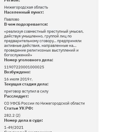
Нижегородская область
Населенный пункт:
Павлово
В чем подозревается:
«реализуя совместный преступный умысел,
действуя умышленно, группой лиц по
предварительному сговору… предприняли
активные действия, направленные на…
проведение религиозных выступлений и
богослужений»
Номер уголовного дела:
11907220001000025
Возбуждено:
16 июля 2019 г.
Текущая стадия дела:
приговор вступил в силу
Расследует:
СО УФСБ России по Нижегородской области
Статьи УК РФ:
282.2 (2)
Номер дела в суде:
1-49/2021