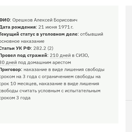
ФИО
:
Орешков Алексей Борисович
Дата рождения
:
21 июня 1971 г.
Текущий статус в уголовном деле
:
отбывший
основное наказание
Статьи УК РФ
:
282.2 (2)
Провел под стражей
:
210 дней
в СИЗО,
30 дней
под домашним арестом
Приговор
:
наказание в виде лишения свободы
сроком на 3 года с ограничением свободы на
срок 10 месяцев, наказание в виде лишения
свободы считать условным с испытательным
сроком 3 года