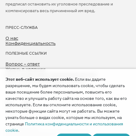
предписал остановить их уголовное преследование и
компенсировать весь причиненный им вред.
ПРЕСС-СЛУЖБА
О нас
Конфиденциальность
ПОЛЕЗНЫЕ ССЫЛКИ
Вопрос – ответ
Жизнь в колонии
ЕСПЧ оправдывает Свидетелей Иеговы
Этот веб-сайт использует cookie.
Если вы дадите
75-я годовщина операции «Север»
разрешение, мы будем использовать cookie, чтобы сделать
ваше посещение более персональным, повысить его
качество и улучшать работу сайта на основе того, как вы его
используете. Если вы отклоните использование cookie,
некоторые функции сайта могут не работать. Вы можете
узнать больше о видах cookie, которые мы используем, на
странице
Политика конфиденциальности и использования
Copyright © 2026
cookie
.
Watch Tower Bible and Tract Society of Korea.