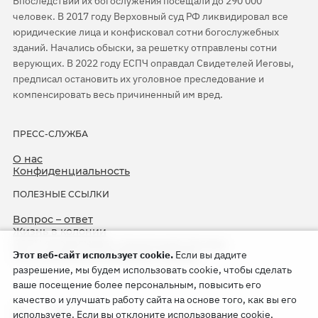
Впоследствии их богослужения посещали до 290 000
человек. В 2017 году Верховный суд РФ ликвидировал все
юридические лица и конфисковал сотни богослужебных
зданий. Начались обыски, за решетку отправлены сотни
верующих. В 2022 году ЕСПЧ оправдал Свидетелей Иеговы,
предписал остановить их уголовное преследование и
компенсировать весь причиненный им вред.
ПРЕСС-СЛУЖБА
О нас
Конфиденциальность
ПОЛЕЗНЫЕ ССЫЛКИ
Вопрос – ответ
Жизнь в колонии
ЕСПЧ оправдывает Свидетелей Иеговы
Этот веб-сайт использует cookie.
Если вы дадите
75-я годовщина операции «Север»
разрешение, мы будем использовать cookie, чтобы сделать
ваше посещение более персональным, повысить его
качество и улучшать работу сайта на основе того, как вы его
используете. Если вы отклоните использование cookie,