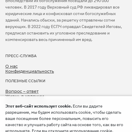
Впоследствии их богослужения посещали до 290 000
человек. В 2017 году Верховный суд РФ ликвидировал все
юридические лица и конфисковал сотни богослужебных
зданий. Начались обыски, за решетку отправлены сотни
верующих. В 2022 году ЕСПЧ оправдал Свидетелей Иеговы,
предписал остановить их уголовное преследование и
компенсировать весь причиненный им вред.
ПРЕСС-СЛУЖБА
О нас
Конфиденциальность
ПОЛЕЗНЫЕ ССЫЛКИ
Вопрос – ответ
Жизнь в колонии
ЕСПЧ оправдывает Свидетелей Иеговы
Этот веб-сайт использует cookie.
Если вы дадите
75-я годовщина операции «Север»
разрешение, мы будем использовать cookie, чтобы сделать
ваше посещение более персональным, повысить его
качество и улучшать работу сайта на основе того, как вы его
используете. Если вы отклоните использование cookie,