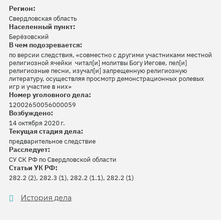
Регион:
Свердловская область
Населенный пункт:
Берёзовский
В чем подозревается:
по версии следствия, «совместно с другими участниками местной
религиозной ячейки читал[и] молитвы Богу Иегове, пел[и]
религиозные песни, изучал[и] запрещенную религиозную
литературу, осуществляя просмотр демонстрационных ролевых
игр и участие в них»
Номер уголовного дела:
12002650056000059
Возбуждено:
14 октября 2020 г.
Текущая стадия дела:
предварительное следствие
Расследует:
СУ СК РФ по Свердловской области
Статьи УК РФ:
282.2 (2), 282.3 (1), 282.2 (1.1), 282.2 (1)
История дела