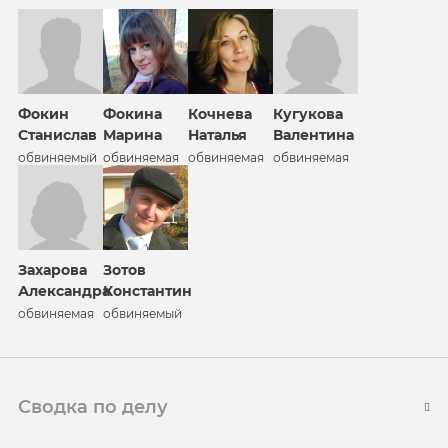
Фокин
Фокина
Кочнева
Кугукова
Станислав
Марина
Наталья
Валентина
обвиняемый
обвиняемая
обвиняемая
обвиняемая
Захарова
Зотов
Александра
Константин
обвиняемая
обвиняемый
Сводка по делу