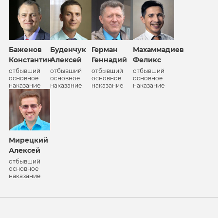
Баженов
Буденчук
Герман
Махаммадиев
Константин
Алексей
Геннадий
Феликс
отбывший
отбывший
отбывший
отбывший
основное
основное
основное
основное
наказание
наказание
наказание
наказание
Мирецкий
Алексей
отбывший
основное
наказание