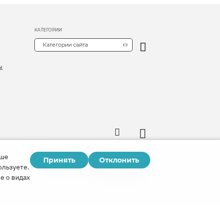
КАТЕГОРИИ
Категории сайта
ы
аше
Принять
Отклонить
Copyright © 2026
ользуете.
Watch Tower Bible and Tract Society of Korea.
е о видах
Все права сохраняются.