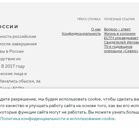
ПРЕСС-СЛУЖБА
ПОЛЕЗНЫЕ ССЫЛКИ
ОССИИ
О нас
Вопрос – ответ
Конфиденциальность
Жизнь в колонии
ность российские
ЕСПЧ оправдывает
Свидетелей Иегов
, после завершения
75-я годовщина
вы в России
операции «Север»
дствии их
 В 2017 году
еские лица и
ачались обыски, за
2 году ЕСПЧ
тановить их
дите разрешение, мы будем использовать cookie, чтобы сделать в
 весь причиненный
 качество и улучшать работу сайта на основе того, как вы его исп
которые функции сайта могут не работать. Вы можете узнать больш
е
Политика конфиденциальности и использования cookie
.