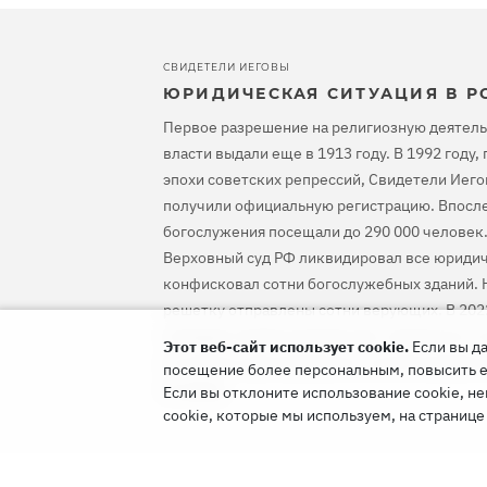
СВИДЕТЕЛИ ИЕГОВЫ
ЮРИДИЧЕСКАЯ СИТУАЦИЯ В Р
Первое разрешение на религиозную деятель
власти выдали еще в 1913 году. В 1992 году
эпохи советских репрессий, Свидетели Иего
получили официальную регистрацию. Впосле
богослужения посещали до 290 000 человек.
Верховный суд РФ ликвидировал все юридич
конфисковал сотни богослужебных зданий. Н
решетку отправлены сотни верующих. В 202
оправдал Свидетелей Иеговы, предписал ос
Этот веб-сайт использует cookie.
Если вы да
уголовное преследование и компенсировать
посещение более персональным, повысить его
им вред.
Если вы отклоните использование cookie, не
cookie, которые мы используем, на страниц