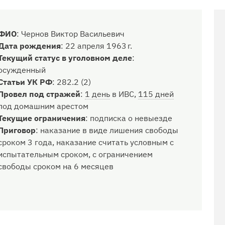
ФИО
:
Чернов Виктор Васильевич
Дата рождения
:
22 апреля 1963 г.
Текущий статус в уголовном деле
:
осужденный
Статьи УК РФ
:
282.2 (2)
Провел под стражей
:
1 день
в ИВС,
115 дней
под домашним арестом
Текущие ограничения
:
подписка о невыезде
Приговор
:
наказание в виде лишения свободы
сроком 3 года, наказание считать условным с
испытательным сроком, с ограничением
свободы сроком на 6 месяцев