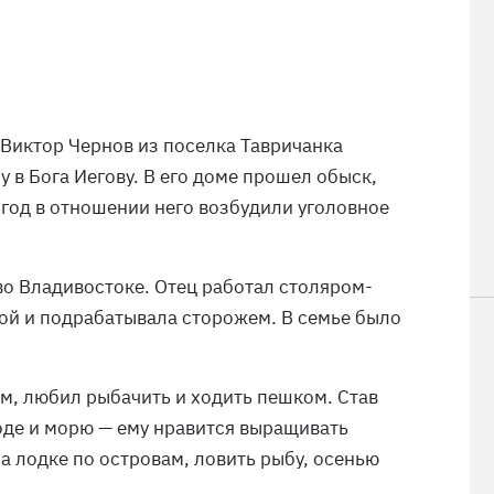
Виктор Чернов из поселка Тавричанка
у в Бога Иегову. В его доме прошел обыск,
з год в отношении него возбудили уголовное
во Владивостоке. Отец работал столяром-
ой и подрабатывала сторожем. В семье было
ом, любил рыбачить и ходить пешком. Став
роде и морю — ему нравится выращивать
а лодке по островам, ловить рыбу, осенью