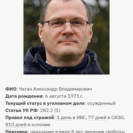
ФИО
:
Чаган Александр Владимирович
Дата рождения
:
6 августа 1971 г.
Текущий статус в уголовном деле
:
осужденный
Статьи УК РФ
:
282.2 (1)
Провел под стражей
:
1 день
в ИВС,
77 дней
в СИЗО,
810 дней
в колонии
Приговор
:
наказание в виде 8 лет лишения свободы