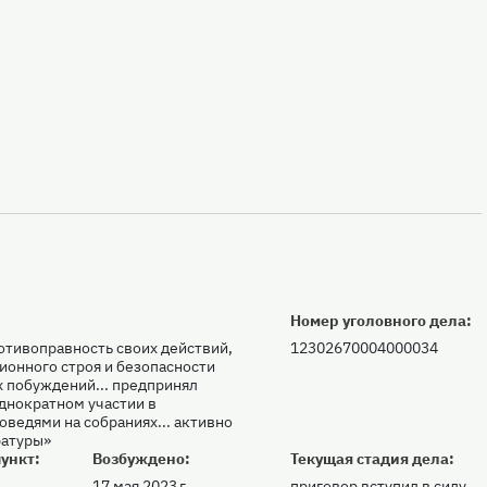
Номер уголовного дела:
отивоправность своих действий,
12302670004000034
ионного строя и безопасности
х побуждений... предпринял
однократном участии в
оведями на собраниях... активно
ратуры»
ункт:
Возбуждено:
Текущая стадия дела:
17 мая 2023 г.
приговор вступил в силу