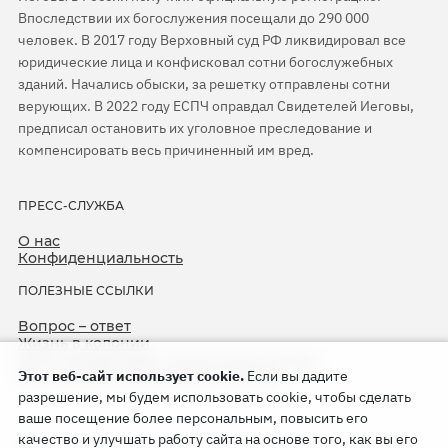
Впоследствии их богослужения посещали до 290 000
человек. В 2017 году Верховный суд РФ ликвидировал все
юридические лица и конфисковал сотни богослужебных
зданий. Начались обыски, за решетку отправлены сотни
верующих. В 2022 году ЕСПЧ оправдал Свидетелей Иеговы,
предписал остановить их уголовное преследование и
компенсировать весь причиненный им вред.
ПРЕСС-СЛУЖБА
О нас
Конфиденциальность
ПОЛЕЗНЫЕ ССЫЛКИ
Вопрос – ответ
Жизнь в колонии
ЕСПЧ оправдывает Свидетелей Иеговы
Этот веб-сайт использует cookie.
Если вы дадите
75-я годовщина операции «Север»
разрешение, мы будем использовать cookie, чтобы сделать
ваше посещение более персональным, повысить его
качество и улучшать работу сайта на основе того, как вы его