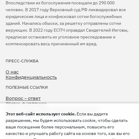
Впоследствии их богослужения посещали до 290 000
человек. В 2017 году Верховный суд РФ ликвидировал все
юридические лица и конфисковал сотни богослужебных
зданий. Начались обыски, за решетку отправлены сотни
верующих. В 2022 году ЕСПЧ оправдал Свидетелей Иеговы,
предписал остановить их уголовное преследование и
компенсировать весь причиненный им вред.
ПРЕСС-СЛУЖБА
О нас
Конфиденциальность
ПОЛЕЗНЫЕ ССЫЛКИ
Вопрос – ответ
Жизнь в колонии
ЕСПЧ оправдывает Свидетелей Иеговы
Этот веб-сайт использует cookie.
Если вы дадите
75-я годовщина операции «Север»
разрешение, мы будем использовать cookie, чтобы сделать
ваше посещение более персональным, повысить его
качество и улучшать работу сайта на основе того, как вы его