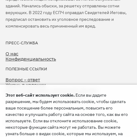
зданий. Начались обыски, за решетку отправлены сотни
верующих. В 2022 году ЕСПЧ оправдал Свидетелей Иеговы,
предписал остановить их уголовное преследование и
компенсировать весь причиненный им вред.
ПРЕСС-СЛУЖБА
О нас
Конфиденциальность
ПОЛЕЗНЫЕ ССЫЛКИ
Вопрос – ответ
Жизнь в колонии
ЕСПЧ оправдывает Свидетелей Иеговы
Этот веб-сайт использует cookie.
Если вы дадите
75-я годовщина операции «Север»
разрешение, мы будем использовать cookie, чтобы сделать
ваше посещение более персональным, повысить его
качество и улучшать работу сайта на основе того, как вы его
используете. Если вы отклоните использование cookie,
некоторые функции сайта могут не работать. Вы можете
узнать больше о видах cookie, которые мы используем, на