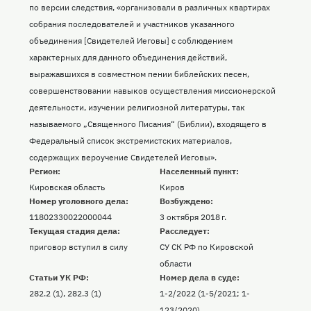
по версии следствия, «организовали в различных квартирах
собрания последователей и участников указанного
объединения [Свидетелей Иеговы] с соблюдением
характерных для данного объединения действий,
выражавшихся в совместном пении библейских песен,
совершенствовании навыков осуществления миссионерской
деятельности, изучении религиозной литературы, так
называемого „Священного Писания“ (Библии), входящего в
Федеральный список экстремистских материалов,
содержащих вероучение Свидетелей Иеговы».
Регион:
Населенный пункт:
Кировская область
Киров
Номер уголовного дела:
Возбуждено:
11802330022000044
3 октября 2018 г.
Текущая стадия дела:
Расследует:
приговор вступил в силу
СУ СК РФ по Кировской
области
Статьи УК РФ:
Номер дела в суде:
282.2 (1), 282.3 (1)
1-2/2022 (1-5/2021; 1-
123/2020)