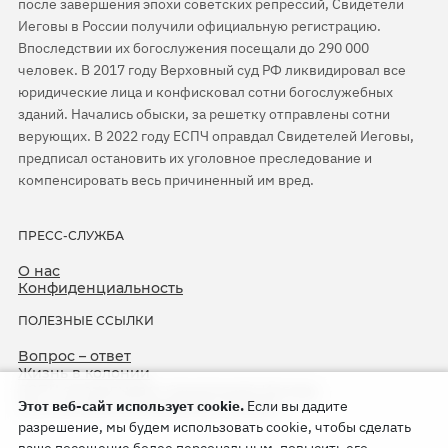
после завершения эпохи советских репрессий, Свидетели
Иеговы в России получили официальную регистрацию.
Впоследствии их богослужения посещали до 290 000
человек. В 2017 году Верховный суд РФ ликвидировал все
юридические лица и конфисковал сотни богослужебных
зданий. Начались обыски, за решетку отправлены сотни
верующих. В 2022 году ЕСПЧ оправдал Свидетелей Иеговы,
предписал остановить их уголовное преследование и
компенсировать весь причиненный им вред.
ПРЕСС-СЛУЖБА
О нас
Конфиденциальность
ПОЛЕЗНЫЕ ССЫЛКИ
Вопрос – ответ
Жизнь в колонии
ЕСПЧ оправдывает Свидетелей Иеговы
Этот веб-сайт использует cookie.
Если вы дадите
75-я годовщина операции «Север»
разрешение, мы будем использовать cookie, чтобы сделать