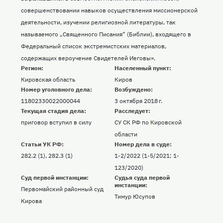
совершенствовании навыков осуществления миссионерской
деятельности, изучении религиозной литературы, так
называемого „Священного Писания“ (Библии), входящего в
Федеральный список экстремистских материалов,
содержащих вероучение Свидетелей Иеговы».
Регион:
Населенный пункт:
Кировская область
Киров
Номер уголовного дела:
Возбуждено:
11802330022000044
3 октября 2018 г.
Текущая стадия дела:
Расследует:
приговор вступил в силу
СУ СК РФ по Кировской
области
Статьи УК РФ:
Номер дела в суде:
282.2 (1), 282.3 (1)
1-2/2022 (1-5/2021; 1-
123/2020)
Суд первой инстанции:
Судья суда первой
инстанции:
Первомайский районный суд
Тимур Юсупов
Кирова