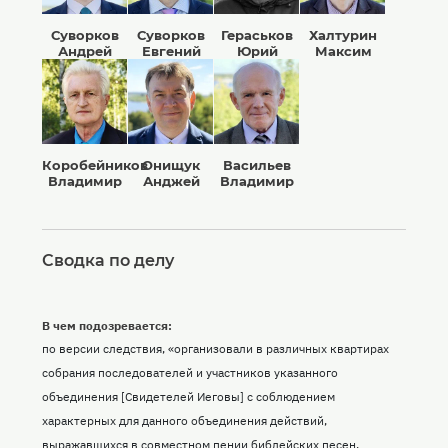
Суворков
Суворков
Гераськов
Халтурин
Андрей
Евгений
Юрий
Максим
Коробейников
Онищук
Васильев
Владимир
Анджей
Владимир
Сводка по делу
В чем подозревается:
по версии следствия, «организовали в различных квартирах
собрания последователей и участников указанного
объединения [Свидетелей Иеговы] с соблюдением
характерных для данного объединения действий,
выражавшихся в совместном пении библейских песен,