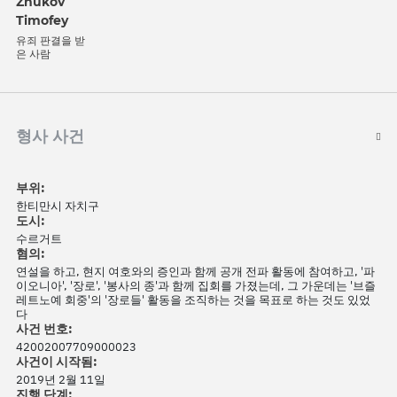
Zhukov
Timofey
유죄 판결을 받
은 사람
형사 사건
부위:
한티만시 자치구
도시:
수르거트
혐의:
연설을 하고, 현지 여호와의 증인과 함께 공개 전파 활동에 참여하고, '파
이오니아', '장로', '봉사의 종'과 함께 집회를 가졌는데, 그 가운데는 '브즐
레트노예 회중'의 '장로들' 활동을 조직하는 것을 목표로 하는 것도 있었
다
사건 번호:
42002007709000023
사건이 시작됨:
2019년 2월 11일
진행 단계: