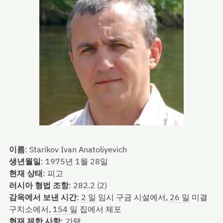
이름
:
Starikov Ivan Anatoliyevich
생년월일
:
1975년 1월 28일
현재 상태
:
피고
러시아 형법 조항
:
282.2 (2)
감옥에서 보낸 시간
:
2 일
임시 구금 시설에서,
26 일
미결
구치소에서,
154 일
집에서 체포
현재 제한 사항
:
가택