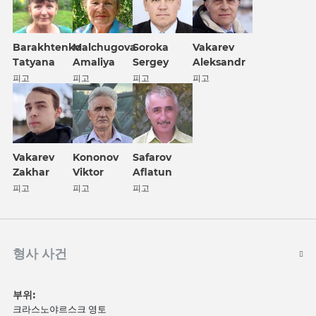
Barakhtenko
Malchugova
Soroka
Vakarev
Tatyana
Amaliya
Sergey
Aleksandr
피고
피고
피고
피고
Vakarev
Kononov
Safarov
Zakhar
Viktor
Aflatun
피고
피고
피고
형사 사건
부위:
크라스노야르스크 영토