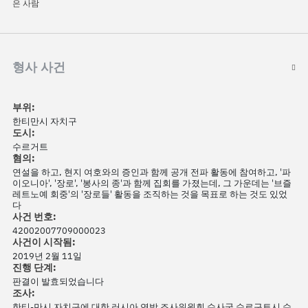
은 사람
형사 사건
부위:
한티만시 자치구
도시:
수르거트
혐의:
연설을 하고, 현지 여호와의 증인과 함께 공개 전파 활동에 참여하고, '파
이오니아', '장로', '봉사의 종'과 함께 집회를 가졌는데, 그 가운데는 '브즐
레트노예 회중'의 '장로들' 활동을 조직하는 것을 목표로 하는 것도 있었
다
사건 번호:
42002007709000023
사건이 시작됨:
2019년 2월 11일
진행 단계:
판결이 발효되었습니다
조사:
한티-만시 자치구에 대한 러시아 연방 조사위원회 수사국 수르구트시 수