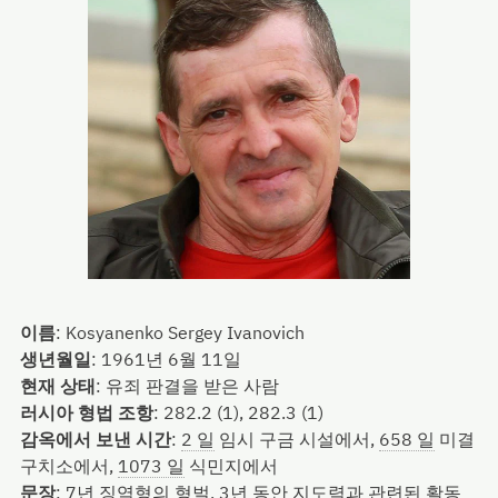
이름
:
Kosyanenko Sergey Ivanovich
생년월일
:
1961년 6월 11일
현재 상태
:
유죄 판결을 받은 사람
러시아 형법 조항
:
282.2 (1), 282.3 (1)
감옥에서 보낸 시간
:
2 일
임시 구금 시설에서,
658 일
미결
구치소에서,
1073 일
식민지에서
문장
:
7년 징역형의 형벌, 3년 동안 지도력과 관련된 활동